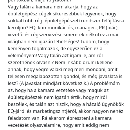
Vagy talán a kamara nem akarja, hogy az
épületgépész cégek sikeresebbek legyenek, hogy
sokkal több régi épületgépészeti rendszer felújításra
kerüljön? EQ, kommunikációs, manager-, PR (piár),
vezetői és cégszervezési ismeretek nélkül ez a mai
világban nem igazán lehetséges! Tudom, hogy
keményen fogalmazok, de egyszerűen ez a
véleményem! Vagy talán azt írjam le, amiről
szeretnének olvasni? Nem inkább örülni kellene
annak, hogy végre valaki meg meri mondani, amit
teljesen megalapozottan gondol, és még javaslata is
lesz? (A javaslat mindjárt következik.) A problémám
az, hogy ha a kamara vezetése vagy maguk az
épületgépészek nem igazán értik, hogy miről
beszélek, és talán azt hiszik, hogy a házaló ügynökök
EQ-járól és marketingszintjéről, akkor nagyon nehéz
feladatom van. Rá akarom ébreszteni a kamara
vezetését olyasvalamire, hogy amit eddig nem