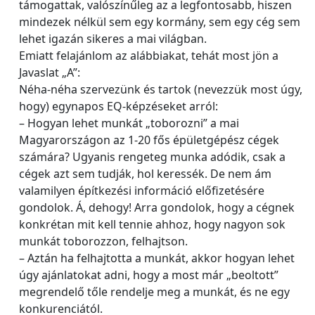
támogattak, valószínűleg az a legfontosabb, hiszen
mindezek nélkül sem egy kormány, sem egy cég sem
lehet igazán sikeres a mai világban.
Emiatt felajánlom az alábbiakat, tehát most jön a
Javaslat „A”:
Néha-néha szervezünk és tartok (nevezzük most úgy,
hogy) egynapos EQ-képzéseket arról:
– Hogyan lehet munkát „toborozni” a mai
Magyarországon az 1-20 fős épületgépész cégek
számára? Ugyanis rengeteg munka adódik, csak a
cégek azt sem tudják, hol keressék. De nem ám
valamilyen építkezési információ előfizetésére
gondolok. Á, dehogy! Arra gondolok, hogy a cégnek
konkrétan mit kell tennie ahhoz, hogy nagyon sok
munkát toborozzon, felhajtson.
– Aztán ha felhajtotta a munkát, akkor hogyan lehet
úgy ajánlatokat adni, hogy a most már „beoltott”
megrendelő tőle rendelje meg a munkát, és ne egy
konkurenciától.