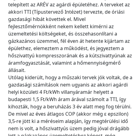
telepített az ARÉV az agárdi épületéhez. A terveket az
akkori TTI (Típustervező Intézet) tervezte, de óriási
gazdasági hibát követtek el. Mivel
fejlesztőmérnökként nekem kellett kimérni az
üzemeltetési költségeket, és összehasonlítani a
gázkazános üzemmel, fél éven át hetente kijártam az
épülethez, elemeztem a működést, és jegyeztem a
hőszivattyú kompresszorának és a kútszivattyúnak az
áramfogyasztását, valamint a hőmennyiségmérő
állásait.
Utólag kiderült, hogy a műszaki tervek jók voltak, de a
gazdasági számítások nem ugyanis az akkori agárdi
helyi közületi 4 Ft/kWh villanyáramár helyett a
budapesti 1,5 Ft/kWh áram árával számolt a TTI, így
kihozták, hogy a beruházás 3 év alatt meg fog térülni.
De mivel az éves átlagos COP (akkor még ε epszilon)
3,5-re jött ki a méréseim alapján, így megtérülési idő
nem is volt, a hőszivattyús üzem pedig jóval drágább
lett a gázkazános üzemeltetéshez képest, még