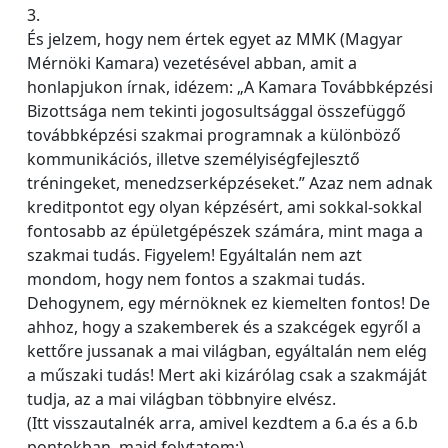
3.
És jelzem, hogy nem értek egyet az MMK (Magyar
Mérnöki Kamara) vezetésével abban, amit a
honlapjukon írnak, idézem: „A Kamara Továbbképzési
Bizottsága nem tekinti jogosultsággal összefüggő
továbbképzési szakmai programnak a különböző
kommunikációs, illetve személyiségfejlesztő
tréningeket, menedzserképzéseket.” Azaz nem adnak
kreditpontot egy olyan képzésért, ami sokkal-sokkal
fontosabb az épületgépészek számára, mint maga a
szakmai tudás. Figyelem! Egyáltalán nem azt
mondom, hogy nem fontos a szakmai tudás.
Dehogynem, egy mérnöknek ez kiemelten fontos! De
ahhoz, hogy a szakemberek és a szakcégek egyről a
kettőre jussanak a mai világban, egyáltalán nem elég
a műszaki tudás! Mert aki kizárólag csak a szakmáját
tudja, az a mai világban többnyire elvész.
(Itt visszautalnék arra, amivel kezdtem a 6.a és a 6.b
pontokban, majd folytatom:)