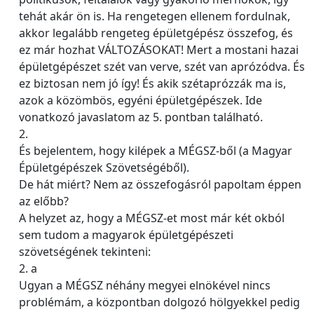
tehát akár ön is. Ha rengetegen ellenem fordulnak,
akkor legalább rengeteg épületgépész összefog, és
ez már hozhat VÁLTOZÁSOKAT! Mert a mostani hazai
épületgépészet szét van verve, szét van aprózódva. És
ez biztosan nem jó így! És akik szétaprózzák ma is,
azok a közömbös, egyéni épületgépészek. Ide
vonatkozó javaslatom az 5. pontban található.
2.
És bejelentem, hogy kilépek a MÉGSZ-ből (a Magyar
Épületgépészek Szövetségéből).
De hát miért? Nem az összefogásról papoltam éppen
az előbb?
A helyzet az, hogy a MÉGSZ-et most már két okból
sem tudom a magyarok épületgépészeti
szövetségének tekinteni:
2. a
Ugyan a MÉGSZ néhány megyei elnökével nincs
problémám, a központban dolgozó hölgyekkel pedig