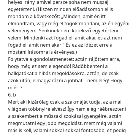
helyes irány, amivel persze soha nem muszáj
egyetérteni. (Hiszen minden előadásomon el is
mondom a következőt: „Minden, amit én itt
elmondtam, vagy még el fogok mondani, az én egyéni
véleményem. Senkinek nem kötelező egyetérteni
velem! Mindenki azt fogad el, amit akar, és azt nem
fogad el, amit nem akar!” És ez az idézet erre a
mostani írásomra is érvényes.)
Folytatva a gondolatmenetet: aztán rájöttem arra,
hogy még ez sem elegendő! Rádöbbenteni a
hallgatókat a hibás megoldásokra, aztán, de csak
azok után, elmagyarázni a jobbat – nem elég! Hogy
miért?
6. b
Mert aki kizárólag csak a szakmáját tudja, az a mai
világban többnyire elvész! Így nem elég ráébreszteni
a szakembert a műszaki szokásai gyengéire, aztán
megmutatni egy jobb megoldást, mert még valami
más is kell, valami sokkal-sokkal fontosabb, ez pedig