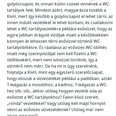
golyóscsapot, és onnan külön csövet vinnének a WC-
tartályok felé. Mindezt azért, magyarázza tovább a
KivH, mert így később a golyóscsapot el lehet zárni, az
innen induló vezetéket le lehet bontani, és csatlakozni
lehet a WC-tartályvezetékre például esővízzel, hogy az
egyre jobban dráguló vízdíjak miatt a későbbiekben
könnyen át lehessen térni esővízzel történő WC-
tartályöblítésre. És ráadásul az esővizes WC-öblítés
miatt még szennyvízdíjat sem kell fizetni a WC-
öblítésekért, mert nem ivóvízzel történik, így a
vízmérő nem méri. De ha mi is úgy szerelnénk,
folytatja a KivH, mint egy egyszerű szerelőcsapat,
hogy visszük a vízvezetéket például a padlóban, aztán
T-leágazás a mosdóhoz, a kádhoz, T-leágazás a WC-
hez stb. stb., akkor utólag hogyan vezetik oda az
esővizet a WC-tartályokhoz? Falon kívül szerelt,
„ronda” vezetékkel? Vagy utólag kell majd hornyot
vésni az esővizes vízvezetéknek? Utólag már nem
olyan egyszerű!