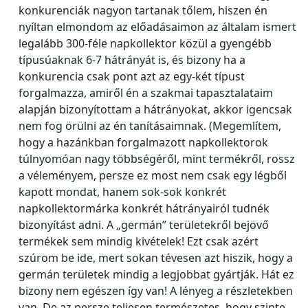
konkurenciák nagyon tartanak tőlem, hiszen én
nyíltan elmondom az előadásaimon az általam ismert
legalább 300-féle napkollektor közül a gyengébb
típusúaknak 6-7 hátrányát is, és bizony ha a
konkurencia csak pont azt az egy-két típust
forgalmazza, amiről én a szakmai tapasztalataim
alapján bizonyítottam a hátrányokat, akkor igencsak
nem fog örülni az én tanításaimnak. (Megemlítem,
hogy a hazánkban forgalmazott napkollektorok
túlnyomóan nagy többségéről, mint termékről, rossz
a véleményem, persze ez most nem csak egy légből
kapott mondat, hanem sok-sok konkrét
napkollektormárka konkrét hátrányairól tudnék
bizonyítást adni. A „germán” területekről bejövő
termékek sem mindig kivételek! Ezt csak azért
szúrom be ide, mert sokan tévesen azt hiszik, hogy a
germán területek mindig a legjobbat gyártják. Hát ez
bizony nem egészen így van! A lényeg a részletekben
van. De az persze teljesen természetes, hogy szinte