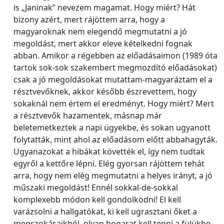
is „Janinak” nevezem magamat. Hogy miért? Hát
bizony azért, mert rájöttem arra, hogy a
magyaroknak nem elegendő megmutatni a jó
megoldást, mert akkor eleve kételkedni fognak
abban. Amikor a régebben az előadásaimon (1989 óta
tartok sok-sok szakembert megmozdító előadásokat)
csak a jó megoldásokat mutattam-magyaráztam el a
résztvevőknek, akkor később észrevettem, hogy
sokaknál nem értem el eredményt. Hogy miért? Mert
a résztvevők hazamentek, másnap már
beletemetkeztek a napi ügyekbe, és sokan ugyanott
folytatták, mint ahol az előadásom előtt abbahagyták.
Ugyanazokat a hibákat követték el, így nem tudtak
egyről a kettőre lépni. Elég gyorsan rájöttem tehát
arra, hogy nem elég megmutatni a helyes irányt, a jó
műszaki megoldást! Ennél sokkal-de-sokkal
komplexebb módon kell gondolkodni! El kell
varázsolni a hallgatókat, ki kell ugrasztani őket a
megszokásaikból, olyan bogarat kell tenni a fülükbe,