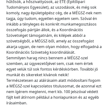
hűtősök, a hőszivattyúsok, az ÉTE (Építőipari
Tudományos Egyesület), az uszodások, és még sok
komoly, nagy épületgépész cég, de a MÉGSZ-nek nem
tagja, úgy tudom, egyetlen egyetem sem. Szóval én
inkább a tényleges és konkrét munkamegosztásos
összefogás pártján állok, és a Koordinációs
Szövetséget támogatnám, és kilépek abból a
szövetségből, a MÉGSZ-ből, amely az összefogást
akarja ugyan, de nem olyan módon, hogy elfogadná a
Koordinációs Szövetség koordinálását.
Semmilyen harag nincs bennem a MÉGSZ-szel
szemben, az ügyvezetőjével sem, csak nem értek
egyet velük túl sok fontos kérdéskörben. További jó
munkát és sikereket kívánok nekik!
Természetesen az aláírásaim alatt módosítani fogom
a MÉGSZ-szel kapcsolatos titulusomat, de azonnal ezt
nem ígérem megtenni, mert kb. 100 jelszóval védett
fájlt kell átírnom például a honlapunkon és az egyéb
írásaimban.