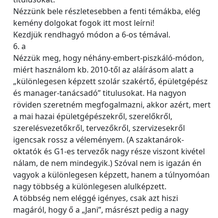
Nézzünk bele részletesebben a fenti témákba, elég
kemény dolgokat fogok itt most leírni!
Kezdjük rendhagyó módon a 6-os témával.
6. a
Nézzük meg, hogy néhány-embert-piszkáló-módon,
miért használom kb. 2010-től az aláírásom alatt a
„különlegesen képzett szolár szakértő, épületgépész
és manager-tanácsadó” titulusokat. Ha nagyon
röviden szeretném megfogalmazni, akkor azért, mert
a mai hazai épületgépészekről, szerelőkről,
szerelésvezetőkről, tervezőkről, szervizesekről
igencsak rossz a véleményem. (A szaktanárok-
oktatók és G1-es tervezők nagy része viszont kivétel
nálam, de nem mindegyik.) Szóval nem is igazán én
vagyok a különlegesen képzett, hanem a túlnyomóan
nagy többség a különlegesen alulképzett.
A többség nem eléggé igényes, csak azt hiszi
magáról, hogy ő a „Jani”, másrészt pedig a nagy