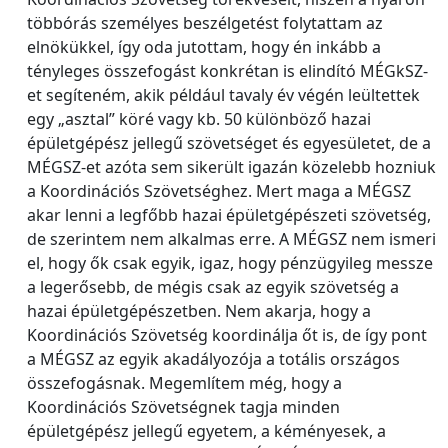
többórás személyes beszélgetést folytattam az
elnökükkel, így oda jutottam, hogy én inkább a
tényleges összefogást konkrétan is elindító MÉGkSZ-
et segíteném, akik például tavaly év végén leültettek
egy „asztal” köré vagy kb. 50 különböző hazai
épületgépész jellegű szövetséget és egyesületet, de a
MÉGSZ-et azóta sem sikerült igazán közelebb hozniuk
a Koordinációs Szövetséghez. Mert maga a MÉGSZ
akar lenni a legfőbb hazai épületgépészeti szövetség,
de szerintem nem alkalmas erre. A MÉGSZ nem ismeri
el, hogy ők csak egyik, igaz, hogy pénzügyileg messze
a legerősebb, de mégis csak az egyik szövetség a
hazai épületgépészetben. Nem akarja, hogy a
Koordinációs Szövetség koordinálja őt is, de így pont
a MÉGSZ az egyik akadályozója a totális országos
összefogásnak. Megemlítem még, hogy a
Koordinációs Szövetségnek tagja minden
épületgépész jellegű egyetem, a kéményesek, a