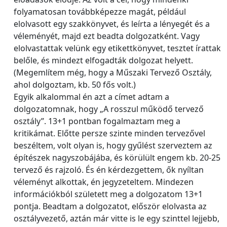
folyamatosan továbbképezze magát, például
elolvasott egy szakkönyvet, és leírta a lényegét és a
véleményét, majd ezt beadta dolgozatként. Vagy
elolvastattak velünk egy etikettkönyvet, tesztet írattak
belőle, és mindezt elfogadták dolgozat helyett.
(Megemlítem még, hogy a Műszaki Tervező Osztály,
ahol dolgoztam, kb. 50 fős volt.)
Egyik alkalommal én azt a címet adtam a
dolgozatomnak, hogy „A rosszul működő tervező
osztály”. 13+1 pontban fogalmaztam meg a
kritikámat. Előtte persze szinte minden tervezővel
beszéltem, volt olyan is, hogy gyűlést szerveztem az
építészek nagyszobájába, és körülült engem kb. 20-25
tervező és rajzoló. És én kérdezgettem, ők nyíltan
véleményt alkottak, én jegyzeteltem. Mindezen
információkból született meg a dolgozatom 13+1
pontja. Beadtam a dolgozatot, először elolvasta az
osztályvezető, aztán már vitte is le egy szinttel lejjebb,