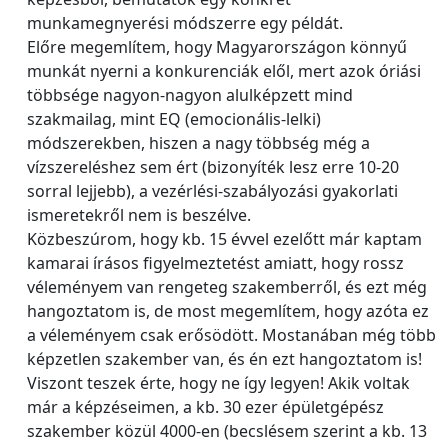
munkamegnyerési módszerre egy példát.
Előre megemlítem, hogy Magyarországon könnyű
munkát nyerni a konkurenciák elől, mert azok óriási
többsége nagyon-nagyon alulképzett mind
szakmailag, mint EQ (emocionális-lelki)
módszerekben, hiszen a nagy többség még a
vízszereléshez sem ért (bizonyíték lesz erre 10-20
sorral lejjebb), a vezérlési-szabályozási gyakorlati
ismeretekről nem is beszélve.
Közbeszúrom, hogy kb. 15 évvel ezelőtt már kaptam
kamarai írásos figyelmeztetést amiatt, hogy rossz
véleményem van rengeteg szakemberről, és ezt még
hangoztatom is, de most megemlítem, hogy azóta ez
a véleményem csak erősödött. Mostanában még több
képzetlen szakember van, és én ezt hangoztatom is!
Viszont teszek érte, hogy ne így legyen! Akik voltak
már a képzéseimen, a kb. 30 ezer épületgépész
szakember közül 4000-en (becslésem szerint a kb. 13