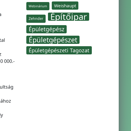
Weishaupt
Webinárium
Építőipar
a
Zehnder
Épületgépész
Épületgépészet
tal
Épületgépészeti Tagozat
z
0 000.-
sultság
sához
ly