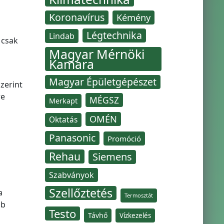
Koronavírus
Kémény
Légtechnika
Lindab
 csak
Magyar Mérnöki
Kamara
Magyar Épületgépészet
zerint
re
MÉGSZ
Merkapt
OMÉN
Oktatás
Panasonic
Promóció
Rehau
Siemens
Szabványok
Szellőztetés
a
Termosztát
bb
Testo
Távhő
Vízkezelés