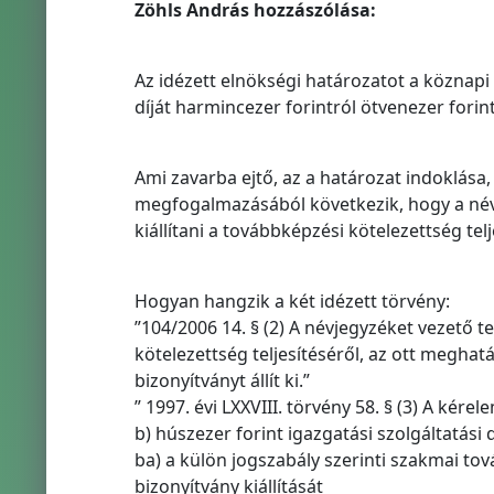
Zöhls András hozzászólása:
Az idézett elnökségi határozatot a köznapi 
díját harmincezer forintról ötvenezer forint
Ami zavarba ejtő, az a határozat indoklása,
megfogalmazásából következik, hogy a névj
kiállítani a továbbképzési kötelezettség telj
Hogyan hangzik a két idézett törvény:
”104/2006 14. § (2) A névjegyzéket vezető t
kötelezettség teljesítéséről, az ott meghatá
bizonyítványt állít ki.”
” 1997. évi LXXVIII. törvény 58. § (3) A kér
b) húszezer forint igazgatási szolgáltatási d
ba) a külön jogszabály szerinti szakmai tov
bizonyítvány kiállítását