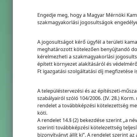
Engedje meg, hogy a Magyar Mérnöki Kamara
szakmagyakorlási jogosultságok engedélye
A jogosultságot kérő ügyfél a területi kama
meghatározott kötelezően benyújtandó dok
kérelmezheti a szakmagyakorlási jogosults
épített környezet alakításáról és védelméről 
Ft igazgatási szolgáltatási díj megfizetése is
A településtervezési és az építészeti-műsza
szabályairól szóló 104/2006. (IV. 28.) Korm.
rendelet a továbbképzési kötelezettség me
köti.
A rendelet 14.§ (2) bekezdése szerint „a n
szerinti továbbképzési kötelezettség teljes
bizonyítványt állít ki”. A rendelet szerint a