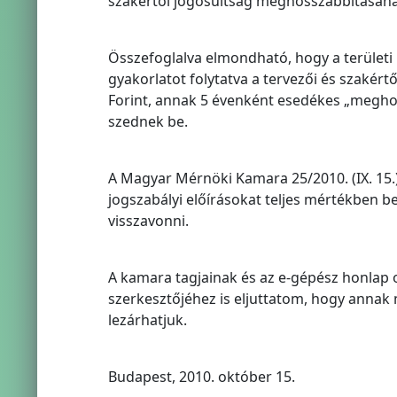
szakértői jogosultság meghosszabbításának 
Összefoglalva elmondható, hogy a területi 
gyakorlatot folytatva a tervezői és szakér
Forint, annak 5 évenként esedékes „meghoss
szednek be.
A Magyar Mérnöki Kamara 25/2010. (IX. 15.
jogszabályi előírásokat teljes mértékben be
visszavonni.
A kamara tagjainak és az e-gépész honlap o
szerkesztőjéhez is eljuttatom, hogy annak 
lezárhatjuk.
Budapest, 2010. október 15.