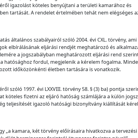
éről igazolást köteles benyújtani a területi kamarához és
tben tartását. A rendelet értelmében tehát nem elégséges a
atás általános szabályairól szóló 2004. évi CXL. törvény, ami
ágok elbírálásának eljárási rendjét meghatározó és alkalma
lemére a jogszabályban meghatározott eljárási rend szerint 
 a hatósághoz fordul, megjelenik a kérelem fogalma. Minde
ott időközönkénti életben tartására is vonatkozik.
ől szóló 1997. évi LXXVIII. törvény 58. § (3) ba) pontja szeri
jat köteles fizetni az eljáró hatóság számlájára a külön jogs
g teljesítését igazoló hatósági bizonyítvány kiállítását kér
gy „a kamara, két törvény előírásaira hivatkozva a tervezési