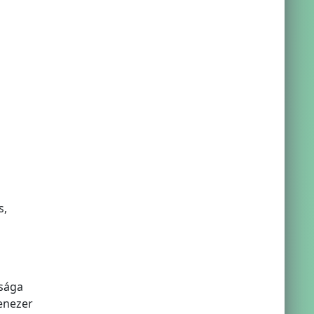
s,
tsága
enezer