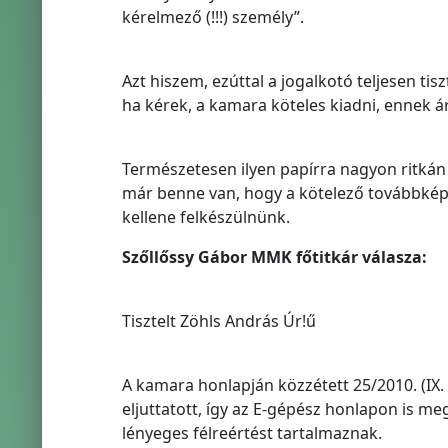
kérelmező (!!!) személy”.
Azt hiszem, ezúttal a jogalkotó teljesen ti
ha kérek, a kamara köteles kiadni, ennek ár
Természetesen ilyen papírra nagyon ritkán 
már benne van, hogy a kötelező továbbképz
kellene felkészülnünk.
Szőllőssy Gábor MMK főtitkár válasza:
Tisztelt Zöhls András Úr!ű
A kamara honlapján közzétett 25/2010. (IX
eljuttatott, így az E-gépész honlapon is m
lényeges félreértést tartalmaznak.