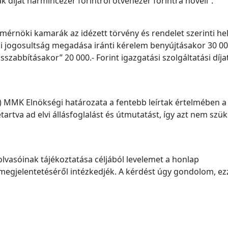
díját harmincezer forintról ötvenezer forintra növeli”.
mérnöki kamarák az idézett törvény és rendelet szerinti he
tői jogosultság megadása iránti kérelem benyújtásakor 30 00
zabbításakor” 20 000.- Forint igazgatási szolgáltatási díja
) MMK Elnökségi határozata a fentebb leírtak értelmében a
tartva ad elvi állásfoglalást és útmutatást, így azt nem szü
lvasóinak tájékoztatása céljából levelemet a honlap
megjelentetéséről intézkedjék. A kérdést úgy gondolom, ez