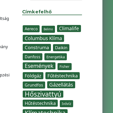
Címkefelhő
ltság
Climalife
Aereco
Belimo
Columbus Klíma
vány
Construma
Daikin
Danfoss
Energetika
Események
Fisher
pzési
Fűtéstechnika
Földgáz
Gázellátás
Grundfos
Hőszivattyú
Hűtéstechnika
Ivóvíz
Klímatechnika