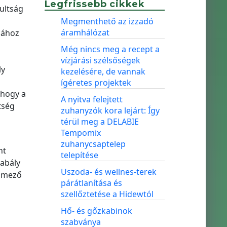
Legfrissebb cikkek
sultság
Megmenthető az izzadó
áramhálózat
sához
Még nincs meg a recept a
vízjárási szélsőségek
ly
kezelésére, de vannak
ígéretes projektek
 hogy a
A nyitva felejtett
tség
zuhanyzók kora lejárt: Így
térül meg a DELABIE
Tempomix
zuhanycsaptelep
nt
telepítése
zabály
Uszoda- és wellnes-terek
elmező
párátlanítása és
szellőztetése a Hidewtól
Hő- és gőzkabinok
szabványa