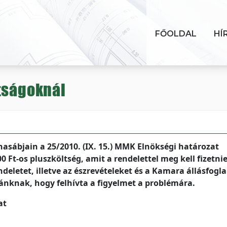
FŐOLDAL
HÍ
tságoknál
asábjain a 25/2010. (IX. 15.) MMK Elnökségi határozat
0 Ft-os pluszköltség, amit a rendelettel meg kell fizetnie
eletet, illetve az észrevételeket és a Kamara állásfogla
ánknak, hogy felhívta a figyelmet a problémára.
at