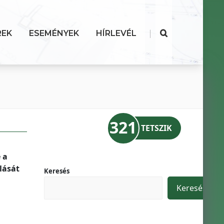
|
REK
ESEMÉNYEK
HÍRLEVÉL
321
TETSZIK
 a
lását
Keresés
Keresés