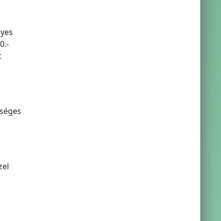
lyes
0.-
t
kséges
zel