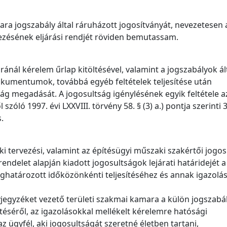
 jogszabály által ráruházott jogosítványát, nevezetesen 
zésének eljárási rendjét röviden bemutassam.
ránál kérelem űrlap kitöltésével, valamint a jogszabályok ál
umentumok, továbbá egyéb feltételek teljesítése után
ág megadását. A jogosultság igénylésének egyik feltétele a
szóló 1997. évi LXXVIII. törvény 58. § (3) a.) pontja szerinti 3
.
ki tervezési, valamint az építésügyi műszaki szakértői jogo
 rendelet alapján kiadott jogosultságok lejárati határidejét a
ghatározott időközönkénti teljesítéséhez és annak igazolá
évjegyzéket vezető területi szakmai kamara a külön jogszabá
ítéséről, az igazolásokkal mellékelt kérelemre hatósági
z az ügyfél, aki jogosultságát szeretné életben tartani,