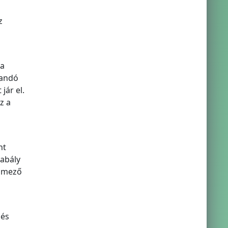
z
 a
zandó
jár el.
z a
nt
zabály
elmező
 és