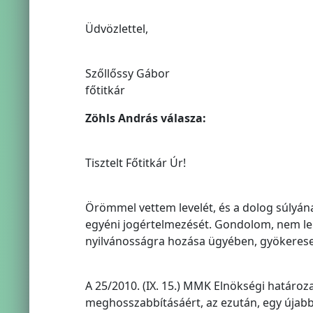
Üdvözlettel,
Szőllőssy Gábor
főtitkár
Zöhls András válasza:
Tisztelt Főtitkár Úr!
Örömmel vettem levelét, és a dolog súlyán
egyéni jogértelmezését. Gondolom, nem lep
nyilvánosságra hozása ügyében, gyökeresen 
A 25/2010. (IX. 15.) MMK Elnökségi határoza
meghosszabbításáért, az ezután, egy újabb