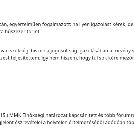
sztán, egyértelműen fogalmazott: ha ilyen igazolást kérek, de
a húszezer forint.
van szükség, hiszen a jogosultság igazolásában a törvény s
ést teljesítettem, így nem hiszem, hogy túl sok kérelmező
. 15.) MMK Elnökségi határozat kapcsán tett és több fórumr
egjelent észrevételei a helytelen értelmezéséből adódóan tö