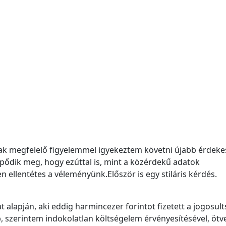
ak megfelelő figyelemmel igyekeztem követni újabb érdeke
ődik meg, hogy ezúttal is, mint a közérdekű adatok
ellentétes a véleményünk.Először is egy stiláris kérdés.
t alapján, aki eddig harmincezer forintot fizetett a jogosul
, szerintem indokolatlan költségelem érvényesítésével, ötv