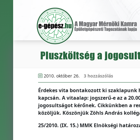
Pluszköltség a jogosul
2010. október 26.
3 hozzászólás
Érdekes vita bontakozott ki szaklapunk h
kapcsán. A vitaalap: jogszerű-e az a 20.00
jogosultságot kérőnek. Cikkünkben a rend
közöljük. Köszönjük Zöhls András kollég
25/2010. (IX. 15.) MMK Elnökségi határoz