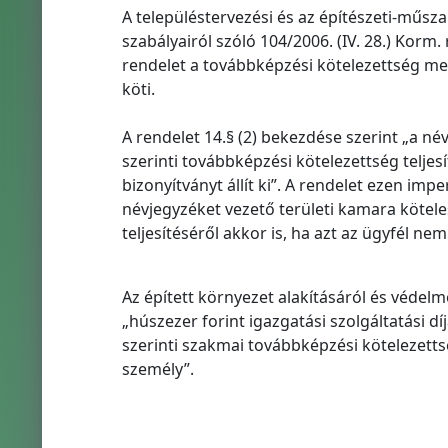
A településtervezési és az építészeti-műsza
szabályairól szóló 104/2006. (IV. 28.) Korm.
rendelet a továbbképzési kötelezettség me
köti.
A rendelet 14.§ (2) bekezdése szerint „a n
szerinti továbbképzési kötelezettség teljes
bizonyítványt állít ki”. A rendelet ezen i
névjegyzéket vezető területi kamara köteles
teljesítéséről akkor is, ha azt az ügyfél nem
Az épített környezet alakításáról és védelmér
„húszezer forint igazgatási szolgáltatási dí
szerinti szakmai továbbképzési kötelezettsé
személy”.