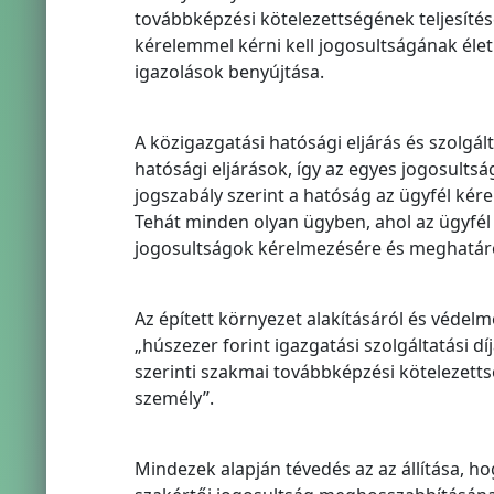
továbbképzési kötelezettségének teljesítés
kérelemmel kérni kell jogosultságának éle
igazolások benyújtása.
A közigazgatási hatósági eljárás és szolgált
hatósági eljárások, így az egyes jogosults
jogszabály szerint a hatóság az ügyfél kére
Tehát minden olyan ügyben, ahol az ügyfél
jogosultságok kérelmezésére és meghatároz
Az épített környezet alakításáról és védelmér
„húszezer forint igazgatási szolgáltatási dí
szerinti szakmai továbbképzési kötelezettsé
személy”.
Mindezek alapján tévedés az az állítása, ho