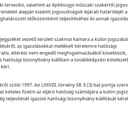
ki tervezési, valamint az építésügyi műszaki szakértői jogo
 rendelet alapján kiadott jogosultságok lejárati határidejét a
ghatározott időközönkénti teljesítéséhez és annak igazolá
évjegyzéket vezető területi szakmai kamara a külön jogszabá
ítéséről, az igazolásokkal mellékelt kérelemre hatósági
mperatív, eltérést nem engedő megfogalmazásából következik,
 hatósági bizonyítvány kiállítani a továbbképzési kötelezet
 kéri.
ől szóló 1997. évi LXXVIII. törvény 58. § (3) ba) pontja szeri
jat köteles fizetni az eljáró hatóság számlájára a külön jogs
g teljesítését igazoló hatósági bizonyítvány kiállítását kér