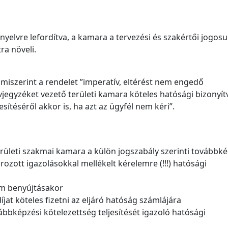
nyelvre lefordítva, a kamara a tervezési és szakértői jogosu
ra növeli.
 miszerint a rendelet ”imperatív, eltérést nem engedő
egyzéket vezető területi kamara köteles hatósági bizonyít
esítéséről akkor is, ha azt az ügyfél nem kéri”.
erületi szakmai kamara a külön jogszabály szerinti továbbké
rozott igazolásokkal mellékelt kérelemre (!!!) hatósági
elem benyújtásakor
íjat köteles fizetni az eljáró hatóság számlájára
ábbképzési kötelezettség teljesítését igazoló hatósági