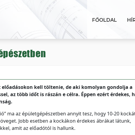
FŐOLDAL
HÍ
gépészetben
előadásokon kell töltenie, de aki komolyan gondolja a
sel, az több időt is rászán e célra. Éppen ezért érdekes, 
nság.
ció” ma az épületgépészetben annyit tesz, hogy 10-20 kocká
zöveget. Jobb esetben a kockákon érdekes ábrákat látunk,
el, amit az előadótól is hallunk.