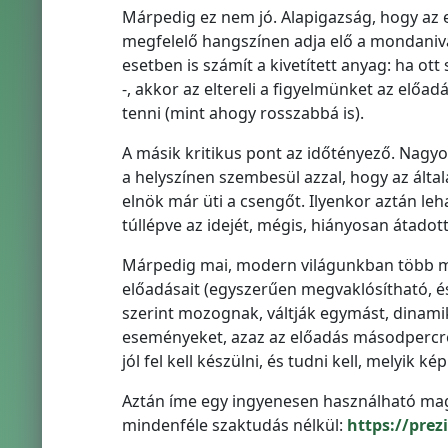
Márpedig ez nem jó. Alapigazság, hogy az 
megfelelő hangszínen adja elő a mondaniva
esetben is számít a kivetített anyag: ha o
-, akkor az eltereli a figyelmünket az előa
tenni (mint ahogy rosszabbá is).
A másik kritikus pont az időtényező. Nagyo
a helyszínen szembesül azzal, hogy az álta
elnök már üti a csengőt. Ilyenkor aztán le
túllépve az idejét, mégis, hiányosan átadott
Márpedig mai, modern világunkban több me
előadásait (egyszerűen megvaklósítható, és 
szerint mozognak, váltják egymást, dinamik
eseményeket, azaz az előadás másodpercre 
jól fel kell készülni, és tudni kell, melyik 
Aztán íme egy ingyenesen használható magya
mindenféle szaktudás nélkül:
https://prez