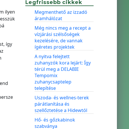
Legfrissebb cikkek
m ilyen
Megmenthető az izzadó
áramhálózat
tesszük
bá
Még nincs meg a recept a
vízjárási szélsőségek
kezelésére, de vannak
t, így
ígéretes projektek
az
A nyitva felejtett
n
zuhanyzók kora lejárt: Így
térül meg a DELABIE
Tempomix
zuhanycsaptelep
rend
telepítése
persze
Uszoda- és wellnes-terek
párátlanítása és
szellőztetése a Hidewtól
Hő- és gőzkabinok
szabványa