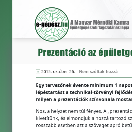
Prezentáció az épület
2015. október 26.
Nem szóltak hozzá
Egy tervezőnek évente minimum 1 napot 
lépéstartást a technikai-törvényi fejlődés
milyen a prezentációk színvonala mosta
Nos, a helyzet nem túl fényes. A „prezentá
kivetítünk, és elmondjuk a hozzá tartozó s
rosszabb esetben azt a szöveget apró betűkk