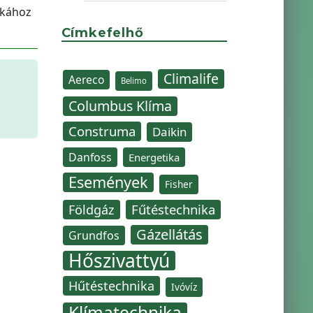
nkához
Címkefelhő
Climalife
Aereco
Belimo
Columbus Klíma
Construma
Daikin
Danfoss
Energetika
Események
Fisher
Fűtéstechnika
Földgáz
Gázellátás
Grundfos
Hőszivattyú
Hűtéstechnika
Ivóvíz
Klímatechnika