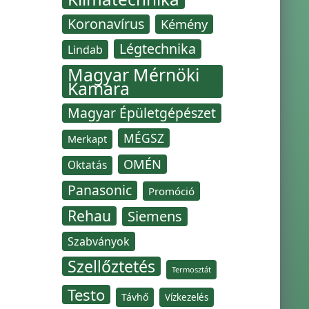
Koronavírus
Kémény
Légtechnika
Lindab
Magyar Mérnöki
Kamara
Magyar Épületgépészet
MÉGSZ
Merkapt
OMÉN
Oktatás
Panasonic
Promóció
Rehau
Siemens
Szabványok
Szellőztetés
Termosztát
Testo
Távhő
Vízkezelés