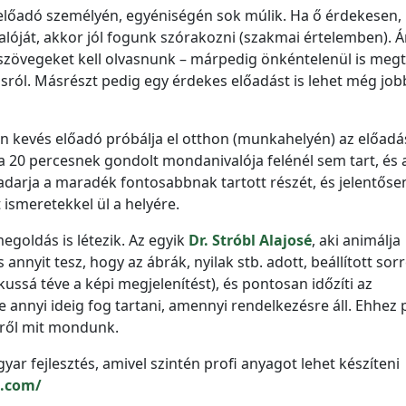
előadó személyén, egyéniségén sok múlik. Ha ő érdekesen,
lóját, akkor jól fogunk szórakozni (szakmai értelemben). Á
tt szövegeket kell olvasnunk – márpedig önkéntelenül is meg
dásról. Másrészt pedig egy érdekes előadást is lehet még job
n kevés előadó próbálja el otthon (munkahelyén) az előadás
la 20 percesnek gondolt mondanivalója felénél sem tart, és 
hadarja a maradék fontosabbnak tartott részét, és jelentőse
 ismeretekkel ül a helyére.
goldás is létezik. Az egyik
Dr. Stróbl Alajosé
, aki animálja
annyit tesz, hogy az ábrák, nyilak stb. adott, beállított sor
ussá téve a képi megjelenítést), és pontosan időzíti az
annyi ideig fog tartani, amennyi rendelkezésre áll. Ehhez 
képről mit mondunk.
r fejlesztés, amivel szintén profi anyagot lehet készíteni
i.com/