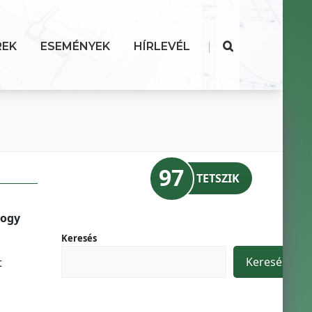
|
REK
ESEMÉNYEK
HÍRLEVÉL
97
TETSZIK
hogy
Keresés
Keresés
t