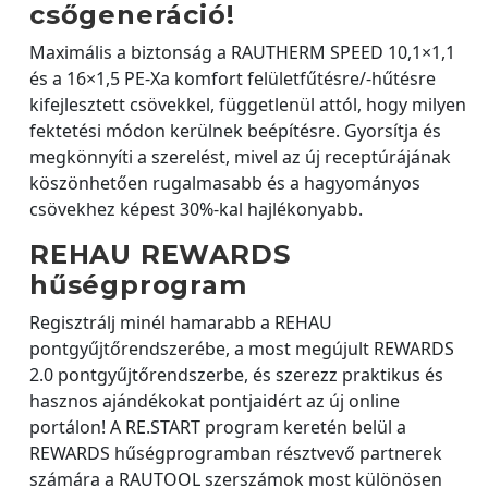
csőgeneráció!
Maximális a biztonság a RAUTHERM SPEED 10,1×1,1
és a 16×1,5 PE-Xa komfort felületfűtésre/-hűtésre
kifejlesztett csövekkel, függetlenül attól, hogy milyen
fektetési módon kerülnek beépítésre. Gyorsítja és
megkönnyíti a szerelést, mivel az új receptúrájának
köszönhetően rugalmasabb és a hagyományos
csövekhez képest 30%-kal hajlékonyabb.
REHAU REWARDS
hűségprogram
Regisztrálj minél hamarabb a REHAU
pontgyűjtőrendszerébe, a most megújult REWARDS
2.0 pontgyűjtőrendszerbe, és szerezz praktikus és
hasznos ajándékokat pontjaidért az új online
portálon! A RE.START program keretén belül a
REWARDS hűségprogramban résztvevő partnerek
számára a RAUTOOL szerszámok most különösen