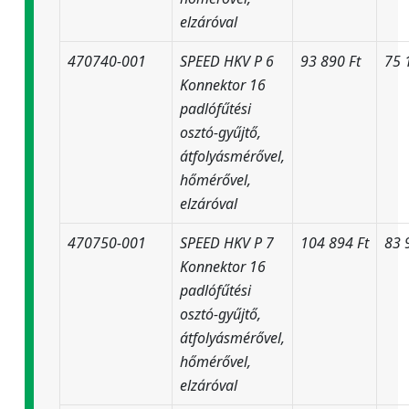
elzáróval
470740-001
SPEED HKV P 6
93 890 Ft
75 
Konnektor 16
padlófűtési
osztó-gyűjtő,
átfolyásmérővel,
hőmérővel,
elzáróval
470750-001
SPEED HKV P 7
104 894 Ft
83 
Konnektor 16
padlófűtési
osztó-gyűjtő,
átfolyásmérővel,
hőmérővel,
elzáróval