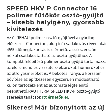
SPEED HKV P Connector 16
polimer fűtőkör osztó-gyűjtő
– kisebb helyigény, gyorsabb
kivitelezés
Az új REHAU polimer osztó-gyűjtővel a gyárilag
előszerelt Connector „plug-in” csatlakozás révén akár
45% időmegtakarítás is elérhető: a cső szerszám
nélkül csatlakoztatható az osztó-gyűjtőhöz. A
kompakt felépítésű polimer osztó-gyűjtő tartalmazza
az előremenő és visszatérő elzárókat, hőmérőket és
az átfolyásmérőket is. A bekötés iránya, a körszám
bővítése az építkezésen egyszerűen módosítható,
külön tartozékként az automata légtelenítő
beépíthető.RAUTHERM SPEED HKV-P osztó-gyűjtő
szerelési tanácsok
itt érhetők el
.
Sikeres! Már bizonyított az új