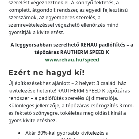
szerelést végezheztnek el. A könnyű fektetés, a
komplett, átgondolt rendszer, az egyedi fejlesztésű
szerszámok, az egyemberes szerelés, a
szemrevételezéssel végezhető ellenőrzés mind
gyorsítják a kivitelezést.
A leggyorsabban szerelhető REHAU padlófűtés – a
tépőzáras RAUTHERM SPEED K
www.rehau.hu/speed
Ezért ne hagyd ki!
Új építkezésekhez ajánlott – 2 helyett 3 családi ház
kivitelezése hetente! RAUTHERM SPEED K tépőzáras
rendszer – a padlófűtés szerelés új dimenziója.
Különleges jellemzője, a tépőzáras csőrögzítés 3 mm-
es fektető szőnyegre, tökéletes meg oldást kínál a
gyors kivitelezéshez.
Akár 30%-kal gyorsabb kivitelezés a