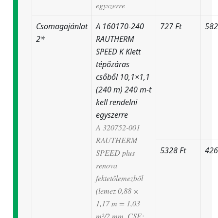
egyszerre
Csomagajánlat
A 160170-240
727 Ft
582
2*
RAUTHERM
SPEED K Klett
tépőzáras
csőből 10,1×1,1
(240 m) 240 m-t
kell rendelni
egyszerre
A 320752-001
RAUTHERM
5328 Ft
426
SPEED plus
renova
fektetőlemezből
(lemez 0,88 ×
1,17 m = 1,03
m²/2 mm, CSE: