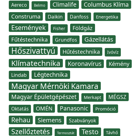
Climalife
Columbus Klíma
Aereco
Belimo
Construma
Daikin
Danfoss
Energetika
Események
Földgáz
Fisher
Gázellátás
Fűtéstechnika
Grundfos
Hőszivattyú
Hűtéstechnika
Ivóvíz
Klímatechnika
Koronavírus
Kémény
Légtechnika
Lindab
Magyar Mérnöki Kamara
Magyar Épületgépészet
MÉGSZ
Merkapt
Panasonic
OMÉN
Oktatás
Promóció
Rehau
Siemens
Szabványok
Szellőztetés
Testo
Távhő
Termosztát