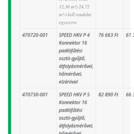
12,36 m²) 24,72
m²-t kell rendelni
egyszerre
470720-001
SPEED HKV P 4
76 663 Ft
61 
Konnektor 16
padlófűtési
osztó-gyűjtő,
átfolyásmérővel,
hőmérővel,
elzáróval
470730-001
SPEED HKV P 5
82 890 Ft
66 
Konnektor 16
padlófűtési
osztó-gyűjtő,
átfolyásmérővel,
hőmérővel,