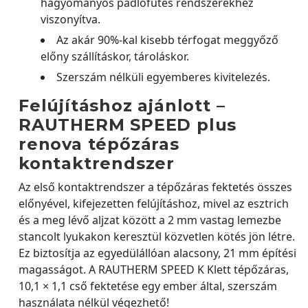
hagyományos padlófűtés rendszerekhez
viszonyítva.
Az akár 90%-kal kisebb térfogat meggyőző
előny szállításkor, tároláskor.
Szerszám nélküli egyemberes kivitelezés.
Felújításhoz ajánlott –
RAUTHERM SPEED plus
renova tépőzáras
kontaktrendszer
Az első kontaktrendszer a tépőzáras fektetés összes
előnyével, kifejezetten felújításhoz, mivel az esztrich
és a meg lévő aljzat között a 2 mm vastag lemezbe
stancolt lyukakon keresztül közvetlen kötés jön létre.
Ez biztosítja az egyedülállóan alacsony, 21 mm építési
magasságot. A RAUTHERM SPEED K Klett tépőzáras,
10,1 × 1,1 cső fektetése egy ember által, szerszám
használata nélkül végezhető!