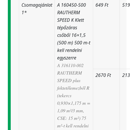
Csomagajánlat
A 160450-500
649 Ft
519
1*
RAUTHERM
SPEED K Klett
tépőzáras
csőből 16×1,5
(500 m) 500 m-t
kell rendelni
egyszerre
A 316110-002
RAUTHERM
2670 Ft
213
SPEED plus
fektetőlemezből R
(tekercs
0,930×1,175 m =
1,09 m²/3 mm,
CSE: 15 m²) 75
m²-t kell rendelni