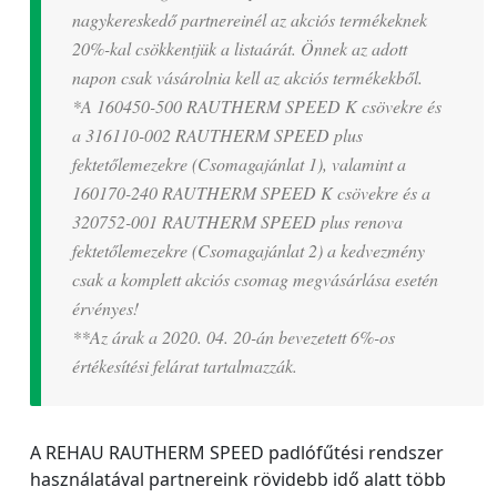
nagykereskedő partnereinél az akciós termékeknek
20%-kal csökkentjük a listaárát. Önnek az adott
napon csak vásárolnia kell az akciós termékekből.
*A 160450-500 RAUTHERM SPEED K csövekre és
a 316110-002 RAUTHERM SPEED plus
fektetőlemezekre (Csomagajánlat 1), valamint a
160170-240 RAUTHERM SPEED K csövekre és a
320752-001 RAUTHERM SPEED plus renova
fektetőlemezekre (Csomagajánlat 2) a kedvezmény
csak a komplett akciós csomag megvásárlása esetén
érvényes!
**Az árak a 2020. 04. 20-án bevezetett 6%-os
értékesítési felárat tartalmazzák.
A REHAU RAUTHERM SPEED padlófűtési rendszer
használatával partnereink rövidebb idő alatt több