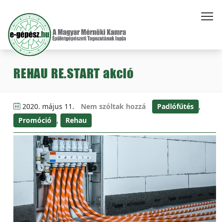
REHAU RE.START akció
2020. május 11.
Nem szóltak hozzá
Padlófűtés
,
Promóció
,
Rehau