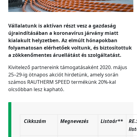
Vállalatunk is aktívan részt vesz a gazdaság
újraindításában a koronavírus járvány miatt
kialakult helyzetben. Az elmúlt hónapokban
folyamatosan elérhetőek voltunk, és biztosítottuk
a zökkenőmentes áruellátást és szolgáltatást.
Kivitelező partnereink támogatásaként 2020. május
25–29-ig ötnapos akciót hirdetünk, amely során
számos RAUTHERM SPEED termékünk 20%-kal
olcsóbban lesz kapható.
Cikkszám
Megnevezés
Listaár**
RE.
lis