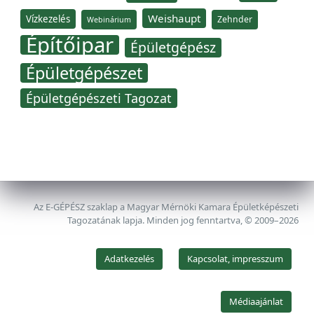
Weishaupt
Vízkezelés
Zehnder
Webinárium
Építőipar
Épületgépész
Épületgépészet
Épületgépészeti Tagozat
Az E-GÉPÉSZ szaklap a Magyar Mérnöki Kamara Épületképészeti
Tagozatának lapja. Minden jog fenntartva, © 2009–2026
Adatkezelés
Kapcsolat, impresszum
Médiaajánlat