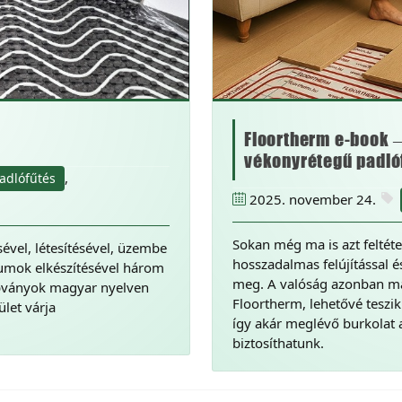
Floortherm e-book –
vékonyrétegű padló
,
adlófűtés
2025. november 24.
Sokan még ma is azt feltéte
ével, létesítésével, üzembe
hosszadalmas felújítással é
tumok elkészítésével három
meg. A valóság azonban má
abványok magyar nyelven
Floortherm, lehetővé teszik 
let várja
így akár meglévő burkolat a
biztosíthatunk.