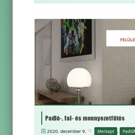
Padló-, fal- és mennyezetfűtés
2020. december 9.
,
Merkapt
Padló