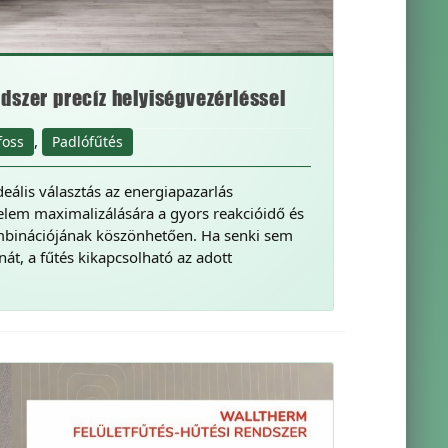
dszer precíz helyiségvezérléssel
,
foss
Padlófűtés
eális választás az energiapazarlás
elem maximalizálására a gyors reakcióidő és
binációjának köszönhetően. Ha senki sem
át, a fűtés kikapcsolható az adott