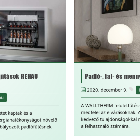
újítások REHAU
Padló-, fal- és menn
2020. december 9.
au
A WALLTHERM felületfűtés-
megfelel az elvárásoknak. 
tet kaptak és a
kedvező tulajdonságokkal r
ergiahatékonyságot növelő
a felhasználó számára.
bályozott padlófűtésnek