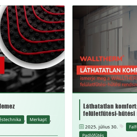
 lemez
Láthatatlan komfor
felületfűtési-hűtési
,
,
éstechnika
Merkapt
2025. július 30.
Fal
Padlófűtés