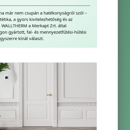
a már nem csupán a hatékonyságról szól –
tétika, a gyors kivitelezhetőség és az
 A WALLTHERM a Merkapt Zrt. által
on gyártott, fal- és mennyezetfűtési-hűtési
yszerre kínál választ.