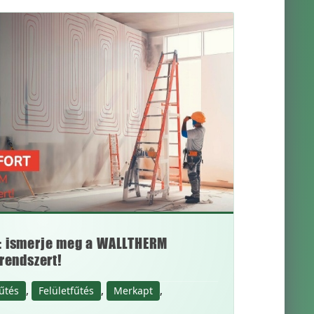
t: ismerje meg a WALLTHERM
 rendszert!
,
,
,
fűtés
Felületfűtés
Merkapt