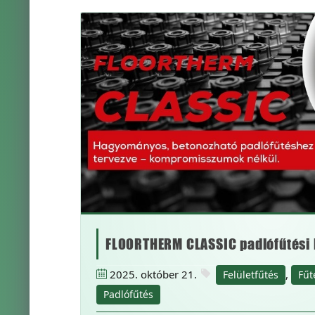
FLOORTHERM CLASSIC padlófűtési
2025. október 21.
,
Felületfűtés
Fűt
Padlófűtés