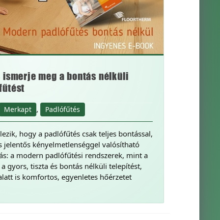
 ismerje meg a bontás nélküli
fűtést
,
Merkapt
Padlófűtés
lezik, hogy a padlófűtés csak teljes bontással,
s jelentős kényelmetlenséggel valósítható
s: a modern padlófűtési rendszerek, mint a
a gyors, tiszta és bontás nélküli telepítést,
latt is komfortos, egyenletes hőérzetet