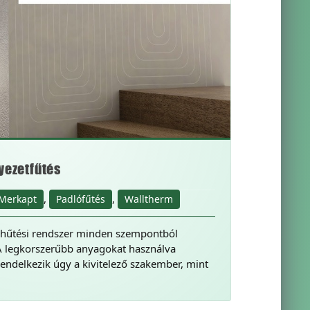
yezetfűtés
,
,
Merkapt
Padlófűtés
Walltherm
hűtési rendszer minden szempontból
A legkorszerűbb anyagokat használva
endelkezik úgy a kivitelező szakember, mint