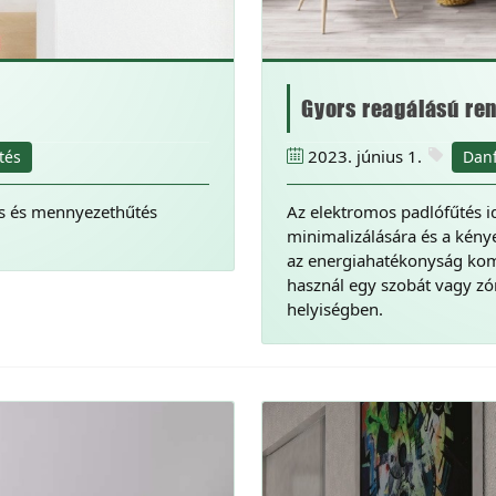
Gyors reagálású ren
2023. június 1.
tés
Dan
és és mennyezethűtés
Az elektromos padlófűtés id
minimalizálására és a kény
az energiahatékonyság kom
használ egy szobát vagy zón
helyiségben.