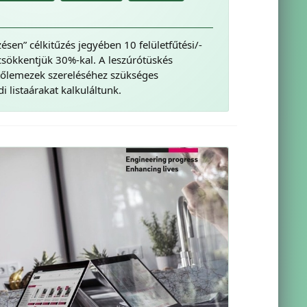
ésen” célkitűzés jegyében 10 felületfűtési/-
csökkentjük 30%-kal. A leszúrótüskés
tőlemezek szereléséhez szükséges
 listaárakat kalkuláltunk.