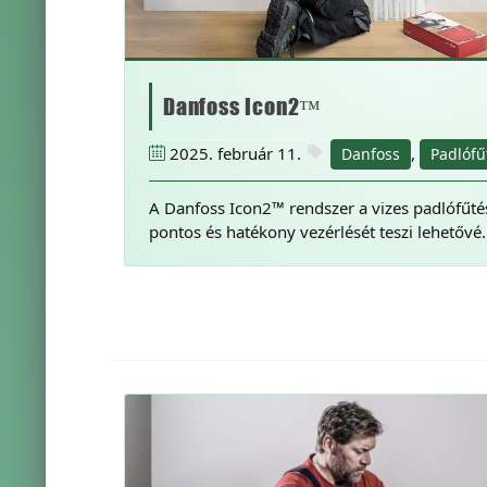
Danfoss Icon2™
2025. február 11.
,
Danfoss
Padlófű
A Danfoss Icon2™ rendszer a vizes padlófűt
pontos és hatékony vezérlését teszi lehetővé.