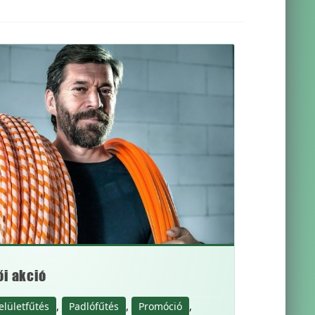
ői akció
,
,
,
elületfűtés
Padlófűtés
Promóció