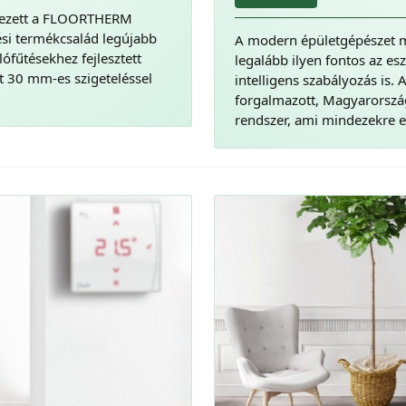
rkezett a FLOORTHERM
i termékcsalád legújabb
A modern épületgépészet m
fűtésekhez fejlesztett
legalább ilyen fontos az esz
nt 30 mm-es szigeteléssel
intelligens szabályozás is.
forgalmazott, Magyarország
rendszer, ami mindezekre eg