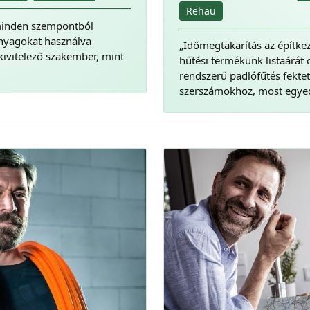
Rehau
minden szempontból
anyagokat használva
„Időmegtakarítás az építkez
kivitelező szakember, mint
hűtési termékünk listaárát 
rendszerű padlófűtés fekte
szerszámokhoz, most egyedi