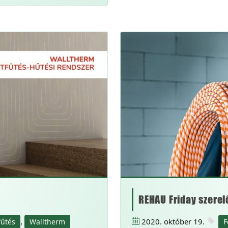
REHAU Friday szerel
,
2020. október 19.
fűtés
Walltherm
F