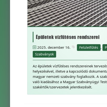
Épületek vízfűtéses rendszerei
2025. december 16.
,
Felületfűtés
P
Szabványok
Az épületek vízfűtéses rendszereinek tervezés
helyezésével, illetve a kapcsolódó dokumen
magyar nemzeti szabvány foglalkozik. A sz
való kiadásához a Magyar Szabványügyi Testü
szakértők/szervezetek jelentkezését.