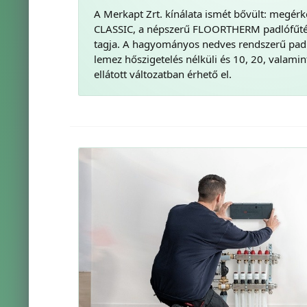
A Merkapt Zrt. kínálata ismét bővült: megé
CLASSIC, a népszerű FLOORTHERM padlófűtés
tagja. A hagyományos nedves rendszerű padló
lemez hőszigetelés nélküli és 10, 20, valami
ellátott változatban érhető el.