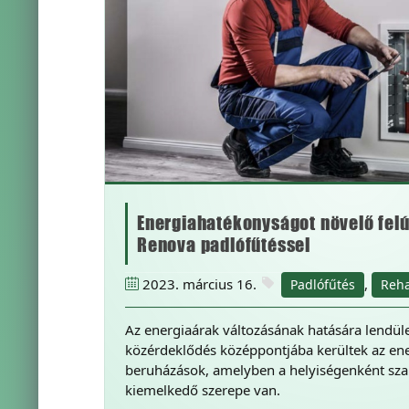
Energiahatékonyságot növelő fel
Renova padlófűtéssel
2023. március 16.
,
Padlófűtés
Reh
Az energiaárak változásának hatására lendüle
közérdeklődés középpontjába kerültek az en
beruházások, amelyben a helyiségenként sza
kiemelkedő szerepe van.