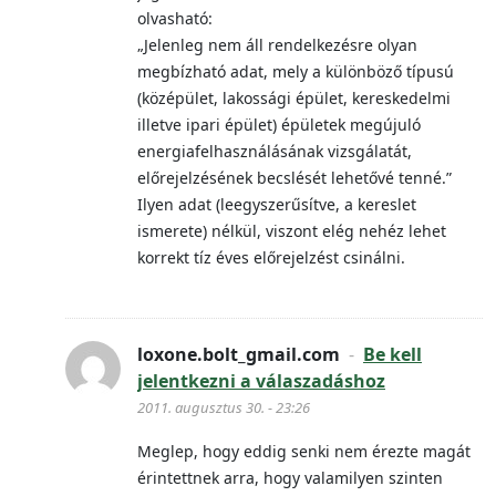
olvasható:
„Jelenleg nem áll rendelkezésre olyan
megbízható adat, mely a különböző típusú
(középület, lakossági épület, kereskedelmi
illetve ipari épület) épületek megújuló
energiafelhasználásának vizsgálatát,
előrejelzésének becslését lehetővé tenné.”
Ilyen adat (leegyszerűsítve, a kereslet
ismerete) nélkül, viszont elég nehéz lehet
korrekt tíz éves előrejelzést csinálni.
loxone.bolt_gmail.com
-
Be kell
jelentkezni a válaszadáshoz
2011. augusztus 30. - 23:26
Meglep, hogy eddig senki nem érezte magát
érintettnek arra, hogy valamilyen szinten