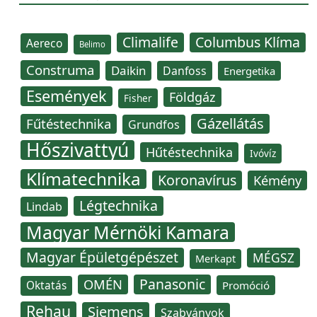
Climalife
Columbus Klíma
Aereco
Belimo
Construma
Daikin
Danfoss
Energetika
Események
Földgáz
Fisher
Gázellátás
Fűtéstechnika
Grundfos
Hőszivattyú
Hűtéstechnika
Ivóvíz
Klímatechnika
Koronavírus
Kémény
Légtechnika
Lindab
Magyar Mérnöki Kamara
Magyar Épületgépészet
MÉGSZ
Merkapt
Panasonic
OMÉN
Oktatás
Promóció
Rehau
Siemens
Szabványok