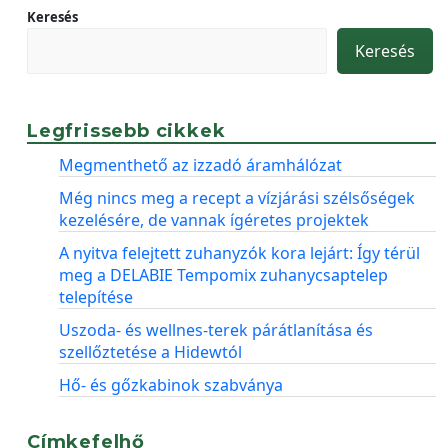
Keresés
Keresés
Legfrissebb cikkek
Megmenthető az izzadó áramhálózat
Még nincs meg a recept a vízjárási szélsőségek
kezelésére, de vannak ígéretes projektek
A nyitva felejtett zuhanyzók kora lejárt: Így térül
meg a DELABIE Tempomix zuhanycsaptelep
telepítése
Uszoda- és wellnes-terek párátlanítása és
szellőztetése a Hidewtól
Hő- és gőzkabinok szabványa
Címkefelhő