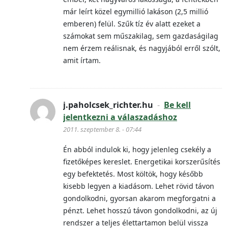
már leírt közel egymillió lakáson (2,5 millió
emberen) felül. Szűk tíz év alatt ezeket a
számokat sem műszakilag, sem gazdaságilag
nem érzem reálisnak, és nagyjából erről szólt,
amit írtam.
j.paholcsek_richter.hu
-
Be kell
jelentkezni a válaszadáshoz
2011. szeptember 8. - 07:44
Én abból indulok ki, hogy jelenleg csekély a
fizetőképes kereslet. Energetikai korszerűsítés
egy befektetés. Most költök, hogy később
kisebb legyen a kiadásom. Lehet rövid távon
gondolkodni, gyorsan akarom megforgatni a
pénzt. Lehet hosszú távon gondolkodni, az új
rendszer a teljes élettartamon belül vissza