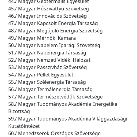
44./ Magyar Geotermális Egyesület
45./ Magyar Hőszivattyú Szövetség
46./ Magyar Innovációs Szövetség
47./ Magyar Kapcsolt Energia Társaság
48./ Magyar Megújuló Energia Szövetség
49./ Magyar Mérnöki Kamara
50./ Magyar Napelem Iparági Szövetség
51./ Magyar Napenergia Társaság
52./ Magyar Nemzeti Vidéki Hálózat
53./ Magyar Passzívház Szövetség
54./ Magyar Pellet Egyesület
55./ Magyar Szélenergia Társaság
56./ Magyar Termálenergia Társaság
57./ Magyar Természetvédők Szövetsége
58./ Magyar Tudományos Akadémia Energetikai
Bizottság
59./ Magyar Tudományos Akadémia Világgazdasági
Kutatóintézet
60./ Menedzserek Országos Szövetsége