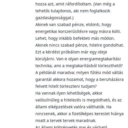
hozza azt, amit ráfordítottam. (Van még a
tehetős tulajdonos, aki nem foglalkozik
gazdaságossággal.)
Akinek van szabad pénze, eldönti, hogy
energetikai korszerűsítésre vagy másra költi.
Lehet, hogy inkább befekteti más módon.
Akinek nincs szabad pénze, hitelre gondolhat.
Ezt a kérdést próbálom már egy ideje
körüljárni. Van-e olyan energiamegtakarítási
technika, ami a megtakarításból törleszthető?
A példánál maradva: milyen fűtési mód váltás
garantál akkora hozamot, hogy a beruházásra
felvett hitelt törleszteni tudjam?
Ha vannak ilyen lehetőségek, akkor
valószínűleg a hitelezés is megoldható, és az
állami elképzelések valóra válthatók. Ha
nincsenek, akkor a fizetőképes kereslet hiánya
miatt a tervek tervek maradnak.
Az állami költségvetés mai és várható