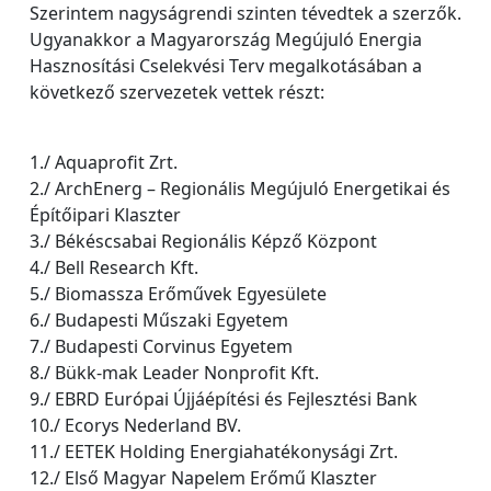
Szerintem nagyságrendi szinten tévedtek a szerzők.
Ugyanakkor a Magyarország Megújuló Energia
Hasznosítási Cselekvési Terv megalkotásában a
következő szervezetek vettek részt:
1./ Aquaprofit Zrt.
2./ ArchEnerg – Regionális Megújuló Energetikai és
Építőipari Klaszter
3./ Békéscsabai Regionális Képző Központ
4./ Bell Research Kft.
5./ Biomassza Erőművek Egyesülete
6./ Budapesti Műszaki Egyetem
7./ Budapesti Corvinus Egyetem
8./ Bükk-mak Leader Nonprofit Kft.
9./ EBRD Európai Újjáépítési és Fejlesztési Bank
10./ Ecorys Nederland BV.
11./ EETEK Holding Energiahatékonysági Zrt.
12./ Első Magyar Napelem Erőmű Klaszter