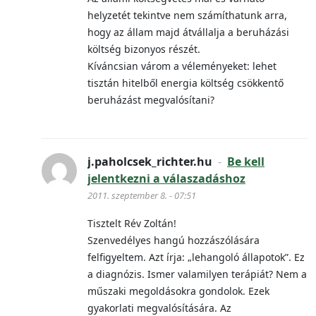
helyzetét tekintve nem számíthatunk arra,
hogy az állam majd átvállalja a beruházási
költség bizonyos részét.
Kíváncsian várom a véleményeket: lehet
tisztán hitelből energia költség csökkentő
beruházást megvalósítani?
j.paholcsek_richter.hu
-
Be kell
jelentkezni a válaszadáshoz
2011. szeptember 8. - 07:51
Tisztelt Rév Zoltán!
Szenvedélyes hangú hozzászólására
felfigyeltem. Azt írja: „lehangoló állapotok”. Ez
a diagnózis. Ismer valamilyen terápiát? Nem a
műszaki megoldásokra gondolok. Ezek
gyakorlati megvalósítására. Az