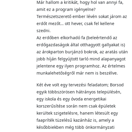
Már hallom a kritikát, hogy hol van annyi fa,
amit ez a program igényelne?
Természetszerető ember lévén sokat járom az
erdőt mezőt… ott hever, csak fel kellene
szedni.
Az erdőben elkorhadó fa (beleértendő az
erdőgazdaságok által otthagyott gallyakat is)
az árokparton burjánzó bokrok, az aratás után
jobb híján felgyújtott tarló mind alapanyagot
jelentene egy ilyen programhoz. Az értelmes
munkalehetőségről már nem is beszélve.
Két éve volt egy tervezési feladatom; Borsod
egyik többszörösen hátrányos településén,
egy iskola és egy óvoda energetikai
korszerűsítése során nem csak épületek
kerültek szigetelésre, hanem létesült egy
faapríték tüzelésű kazánház is, amely a
későbbiekben még több önkormányzati