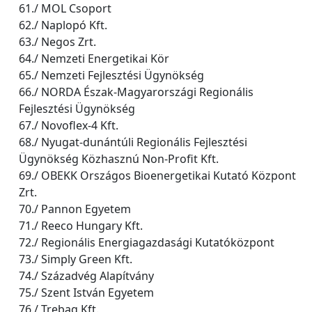
61./ MOL Csoport
62./ Naplopó Kft.
63./ Negos Zrt.
64./ Nemzeti Energetikai Kör
65./ Nemzeti Fejlesztési Ügynökség
66./ NORDA Észak-Magyarországi Regionális
Fejlesztési Ügynökség
67./ Novoflex-4 Kft.
68./ Nyugat-dunántúli Regionális Fejlesztési
Ügynökség Közhasznú Non-Profit Kft.
69./ OBEKK Országos Bioenergetikai Kutató Központ
Zrt.
70./ Pannon Egyetem
71./ Reeco Hungary Kft.
72./ Regionális Energiagazdasági Kutatóközpont
73./ Simply Green Kft.
74./ Századvég Alapítvány
75./ Szent István Egyetem
76./ Trebag Kft.