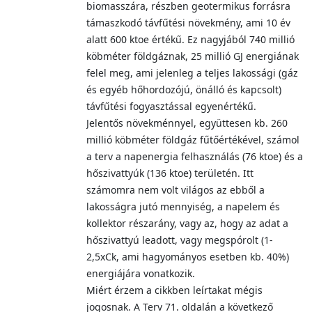
biomasszára, részben geotermikus forrásra
támaszkodó távfűtési növekmény, ami 10 év
alatt 600 ktoe értékű. Ez nagyjából 740 millió
köbméter földgáznak, 25 millió GJ energiának
felel meg, ami jelenleg a teljes lakossági (gáz
és egyéb hőhordozójú, önálló és kapcsolt)
távfűtési fogyasztással egyenértékű.
Jelentős növekménnyel, együttesen kb. 260
millió köbméter földgáz fűtőértékével, számol
a terv a napenergia felhasználás (76 ktoe) és a
hőszivattyúk (136 ktoe) területén. Itt
számomra nem volt világos az ebből a
lakosságra jutó mennyiség, a napelem és
kollektor részarány, vagy az, hogy az adat a
hőszivattyú leadott, vagy megspórolt (1-
2,5xCk, ami hagyományos esetben kb. 40%)
energiájára vonatkozik.
Miért érzem a cikkben leírtakat mégis
jogosnak. A Terv 71. oldalán a következő