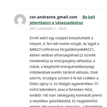
csn.andrasne_gmail.com
-
Be kell
jelentkezni a válaszadáshoz
2011. szeptember 1. - 08:34
Ennél azért egy cseppet bonyolultabb a
helyzet. A Terv két esetet vizsgál, Az egyik a
&#8221;referencia forgatókönyv&#8221;,
ebben valóban elhanyagolható (2 ezrelék
növekmény) az energiaigény változása, a
másik, a kiegészítő energiahatékonysági
intézkedések esetén történő változás. Ezek
szerint, országos szinten 6 %-kal csökken a
fűtési igény is. Ez földgáz egyenértéken 75
millió köbmétert, azaz a fentieken felül,
további 100 ezer lakóegység kivonását jelenti
a vezetékes gázellátásból. Ez negyedmillió
ember, két nagyváros lakossága, a fentiekben