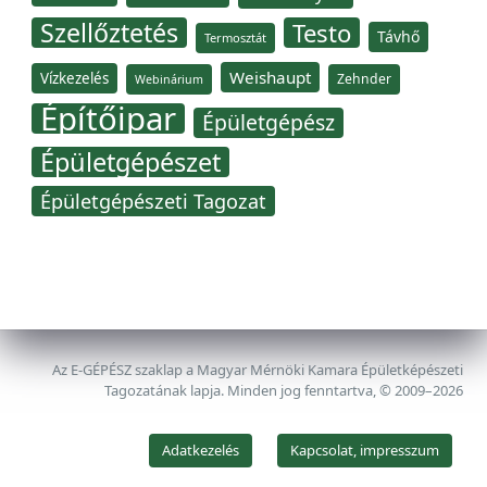
Szellőztetés
Testo
Távhő
Termosztát
Weishaupt
Vízkezelés
Zehnder
Webinárium
Építőipar
Épületgépész
Épületgépészet
Épületgépészeti Tagozat
Az E-GÉPÉSZ szaklap a Magyar Mérnöki Kamara Épületképészeti
Tagozatának lapja. Minden jog fenntartva, © 2009–2026
Adatkezelés
Kapcsolat, impresszum