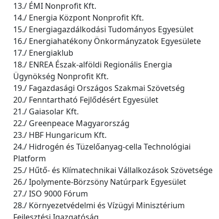
13./ ÉMI Nonprofit Kft.
14./ Energia Központ Nonprofit Kft.
15./ Energiagazdálkodási Tudományos Egyesület
16./ Energiahatékony Önkormányzatok Egyesülete
17./ Energiaklub
18./ ENREA Észak-alföldi Regionális Energia
Ügynökség Nonprofit Kft.
19./ Fagazdasági Országos Szakmai Szövetség
20./ Fenntartható Fejlődésért Egyesület
21./ Gaiasolar Kft.
22./ Greenpeace Magyarország
23./ HBF Hungaricum Kft.
24./ Hidrogén és Tüzelőanyag-cella Technológiai
Platform
25./ Hűtő- és Klímatechnikai Vállalkozások Szövetsége
26./ Ipolymente-Börzsöny Natúrpark Egyesület
27./ ISO 9000 Fórum
28./ Környezetvédelmi és Vízügyi Minisztérium
Fejlesztési Igazgatóság