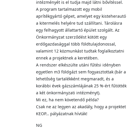
intézményét is el tudja majd látni bővítéssel.
A program tartalmazott egy mobil
aprítékgyártó gépet, amelyet egy kisteherautó
a kitermelés helyére tud szállítani. Tárolásra
egy felhagyott állattartó épület szolgált. Az
Önkormányzat szerződést kötött egy
erdőgazdasággal több földtulajdonossal,
valamint 12 közmunkást tudtak foglalkoztatni
ennek a projektnek a keretében.
A rendszer elkészülte utáni fűtési idényben
egyetlen m3 földgázt sem fogyasztottak (bár a
lehetőség tartalékként megmaradt, és a
korábbi évek gázszámlájának 25 %-ért fűtötték
a két önkormányzati intézményt).
Mi ez, ha nem követendő példa?
Csak ne az legyen az akadály, hogy a projektet
KEOP… pályázatnak hívták!
NG