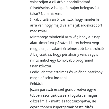
válaszoljon a cikkíró elgondolkodtató
felvetéseire. A hallgatás vajon belegyezést
takar? Nem hiszem.
Inkább talán arról van szó, hogy mindenki
arra vár, hogy majd valamelyik érdekcsoport
megszólal.
Mintahogy mindenki arra vár, hogy a 3 nap
alatt kimerített pályázati keret helyett végre
megjelenjen valami értelmesebb konstrukció.
A baj csak az, hogy pénzhiány van, vagyis
nincs miből egy komolyabb programot
finanszírozni.
Pedig lehetne értelmes és valóban hatékony
megoldásokat indítani.
Például:
Józan paraszti ésszel gondolkodva egyre
többen szorítják össze a fogukat a magas
gázszámláik miatt, és fogcsikorgatva, de
egyre többen kuporgatnak össze fűtés