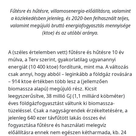
Fűtésre és hűtésre, villamosenergia-előállításra, valamint
a közlekedésben jelenleg, és 2020-ben felhasznált teljes,
valamint megújuló bruttó energiafogyasztás mennyisége
(ktoe) és az utóbbi aránya.
A (széles értelemben vett) fűtésre és hűtésre 10 év
múlva, a Terv szerint, gyakorlatilag ugyanannyi
energiát (10 400 ktoe) fordítunk, mint ma. A változás
csak annyi, hogy abból – leginkább a földgáz rovására
– 914 ktoe értékben több lesz a (jellemzően
biomassza alapú) megújuló rész. Kicsit
leegyszerűsítve, 38 millió GJ (1,1 milliárd köbméter)
éves földgázfogyasztást váltunk ki biomassza-
tüzeléssel. Csak a nagyságrendek érzékeltetésére, a
jelenleg 640 ezer távfűtött lakás összes évi
fogyasztása fűtésre és használati melegvíz
előállításra ennek nem egészen kétharmada, kb. 24