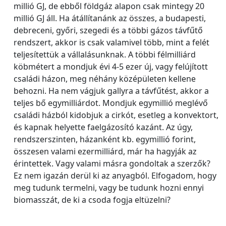
millió GJ, de ebből földgáz alapon csak mintegy 20
millió GJ áll. Ha átállítanánk az összes, a budapesti,
debreceni, győri, szegedi és a többi gázos távfűtő
rendszert, akkor is csak valamivel több, mint a felét
teljesítettük a vállalásunknak. A többi félmilliárd
köbmétert a mondjuk évi 4-5 ezer új, vagy felújított
családi házon, meg néhány középületen kellene
behozni. Ha nem vágjuk gallyra a távfűtést, akkor a
teljes bő egymilliárdot. Mondjuk egymillió meglévő
családi házból kidobjuk a cirkót, esetleg a konvektort,
és kapnak helyette faelgázosító kazánt. Az úgy,
rendszerszinten, házanként kb. egymillió forint,
összesen valami ezermilliárd, már ha hagyják az
érintettek. Vagy valami másra gondoltak a szerzők?
Ez nem igazán derül ki az anyagból. Elfogadom, hogy
meg tudunk termelni, vagy be tudunk hozni ennyi
biomasszát, de ki a csoda fogja eltüzelni?