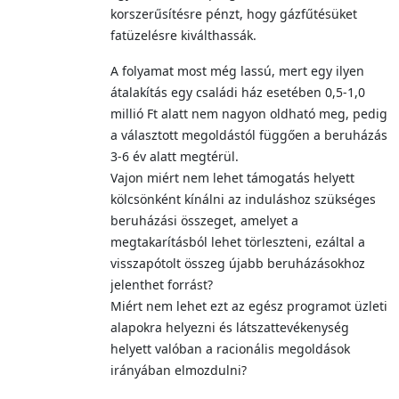
korszerűsítésre pénzt, hogy gázfűtésüket
fatüzelésre kiválthassák.
A folyamat most még lassú, mert egy ilyen
átalakítás egy családi ház esetében 0,5-1,0
millió Ft alatt nem nagyon oldható meg, pedig
a választott megoldástól függően a beruházás
3-6 év alatt megtérül.
Vajon miért nem lehet támogatás helyett
kölcsönként kínálni az induláshoz szükséges
beruházási összeget, amelyet a
megtakarításból lehet törleszteni, ezáltal a
visszapótolt összeg újabb beruházásokhoz
jelenthet forrást?
Miért nem lehet ezt az egész programot üzleti
alapokra helyezni és látszattevékenység
helyett valóban a racionális megoldások
irányában elmozdulni?