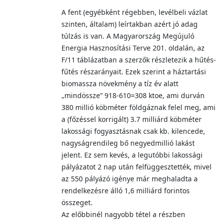
A fent (egyébként régebben, levélbeli vázlat
szinten, általam) leírtakban azért jó adag
túlzás is van. A Magyarország Megújuló
Energia Hasznosítási Terve 201. oldalán, az
F/11 táblázatban a szerzők részletezik a hűtés-
fűtés részarányait. Ezek szerint a háztartási
biomassza növekmény a tíz év alatt
„mindössze” 918-610=308 ktoe, ami durván
380 millió köbméter földgáznak felel meg, ami
a (főzéssel korrigált) 3.7 milliárd köbméter
lakossági fogyasztásnak csak kb. kilencede,
nagyságrendileg bő negyedmillió lakást
jelent. Ez sem kevés, a legutóbbi lakossági
pályázatot 2 nap után felfüggesztették, mivel
az 550 pályázó igénye már meghaladta a
rendelkezésre álló 1,6 milliárd forintos
összeget.
Az előbbinél nagyobb tétel a részben