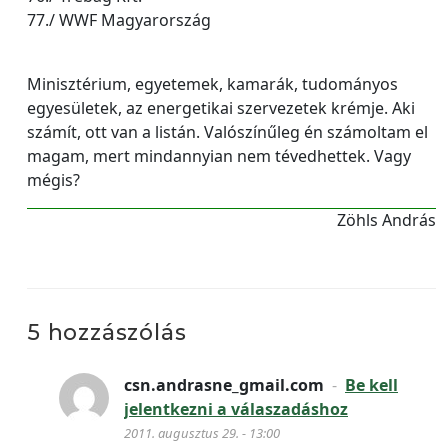
77./ WWF Magyarország
Minisztérium, egyetemek, kamarák, tudományos
egyesületek, az energetikai szervezetek krémje. Aki
számít, ott van a listán. Valószínűleg én számoltam el
magam, mert mindannyian nem tévedhettek. Vagy
mégis?
Zöhls András
5 hozzászólás
csn.andrasne_gmail.com
-
Be kell
jelentkezni a válaszadáshoz
2011. augusztus 29. - 13:00