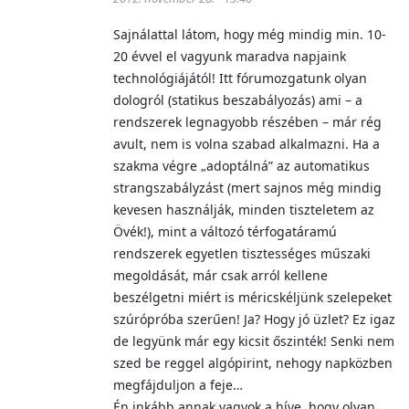
Sajnálattal látom, hogy még mindig min. 10-
20 évvel el vagyunk maradva napjaink
technológiájától! Itt fórumozgatunk olyan
dologról (statikus beszabályozás) ami – a
rendszerek legnagyobb részében – már rég
avult, nem is volna szabad alkalmazni. Ha a
szakma végre „adoptálná” az automatikus
strangszabályzást (mert sajnos még mindig
kevesen használják, minden tiszteletem az
Övék!), mint a változó térfogatáramú
rendszerek egyetlen tisztességes műszaki
megoldását, már csak arról kellene
beszélgetni miért is méricskéljünk szelepeket
szúrópróba szerűen! Ja? Hogy jó üzlet? Ez igaz
de legyünk már egy kicsit őszinték! Senki nem
szed be reggel algópirint, nehogy napközben
megfájduljon a feje…
Én inkább annak vagyok a híve, hogy olyan