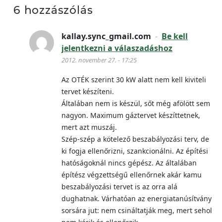
6 hozzászólás
kallay.sync_gmail.com
-
Be kell
jelentkezni a válaszadáshoz
2012. november 27. - 17:25
Az OTÉK szerint 30 kW alatt nem kell kiviteli
tervet készíteni.
Általában nem is készül, sőt még afölött sem
nagyon. Maximum gáztervet készíttetnek,
mert azt muszáj.
Szép-szép a kötelező beszabályozási terv, de
ki fogja ellenőrizni, szankcionálni. Az építési
hatóságoknál nincs gépész. Az általában
építész végzettségű ellenőrnek akár kamu
beszabályozási tervet is az orra alá
dughatnak. Várhatóan az energiatanúsítvány
sorsára jut: nem csináltatják meg, mert sehol