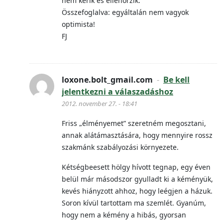
nem kérik és ellenőrzik.
Összefoglalva: egyáltalán nem vagyok
optimista!
FJ
loxone.bolt_gmail.com
-
Be kell
jelentkezni a válaszadáshoz
2012. november 27. - 18:41
Friss „élményemet” szeretném megosztani,
annak alátámasztására, hogy mennyire rossz
szakmánk szabályozási környezete.
Kétségbeesett hölgy hívott tegnap, egy éven
belül már másodszor gyulladt ki a kéményük,
kevés hiányzott ahhoz, hogy leégjen a házuk.
Soron kívül tartottam ma szemlét. Gyanúm,
hogy nem a kémény a hibás, gyorsan