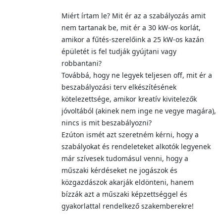
Miért írtam le? Mit ér az a szabályozás amit
nem tartanak be, mit ér a 30 kW-os korlát,
amikor a fűtés-szerelőink a 25 kW-os kazán
épületét is fel tudják gyújtani vagy
robbantani?
Továbbá, hogy ne legyek teljesen off, mit ér a
beszabályozási terv elkészítésének
kötelezettsége, amikor kreatív kivitelezők
jóvoltából (akinek nem inge ne vegye magára),
nincs is mit beszabályozni?
Ezúton ismét azt szeretném kérni, hogy a
szabályokat és rendeleteket alkotók legyenek
már szívesek tudomásul venni, hogy a
műszaki kérdéseket ne jogászok és
közgazdászok akarják eldönteni, hanem
bízzák azt a műszaki képzettséggel és
gyakorlattal rendelkező szakemberekre!