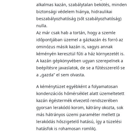
alkalmas kazán, szabálytalan bekötés, minden
biztonsági védelem hiánya, hidraulikai
beszabályozhatóság (sőt szabályozhatóság)
nulla.
Az már csak hab a tortán, hogy a szemle
időpontjában üzemel a gázkazán és forró az
ominózus másik kazán is, vagyis annak
kéményén keresztül fűti a ház környezetét is.
A kazán gépkönyvében ugyan szerepelnek a
beépítésre javaslatok, de se a fűtésszerelő se
a „gazda” el sem olvasta.
A kéménytüzet egyébként a folyamatosan
kondenzációs hőmérséklet alatt üzemeltetett
kazán égéstermék elvezető rendszerében
gyorsan lerakódó korom, kátrány okozta, sok
más hátrányos üzemi paraméter mellett (a
lerakódás hőszigetelő hatású, így a tüzelési
hatásfok is rohamosan romlik).