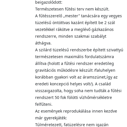
beigazolódott:
Természetesen fűtési terv nem készült.
A fűtésszerelő „mester” tanácsára egy vegyes
tüzelésű öntöttvas kazánt épített be 2 szál
vezetékkel rákötve a meglévő gázkazános
rendszerre, minden szakmai szabályt
áthágva.
A szilárd tüzelésű rendszerbe épített szivattyú
természetesen maximális fordulatszámra
állítva (holott a fűtési rendszer eredetileg
gravitációs működésre készült /faluhelyen
korábban gyakori volt az áramszünet,így az
eredeti koncepció helyes volt/). A család
visszaigazolta, hogy soha nem tudták a fűtési
rendszert 50 fok fölötti vízhőmérsékletre
felfűteni.
Az események reprodukálása innen kezdve
már gyerekjáték:
Túlméretezett, fatüzelésre nem igazán