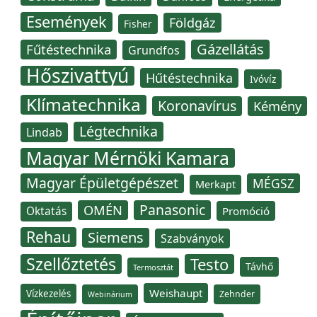
Események
Földgáz
Fisher
Gázellátás
Fűtéstechnika
Grundfos
Hőszivattyú
Hűtéstechnika
Ivóvíz
Klímatechnika
Koronavírus
Kémény
Légtechnika
Lindab
Magyar Mérnöki Kamara
Magyar Épületgépészet
MÉGSZ
Merkapt
Panasonic
OMÉN
Oktatás
Promóció
Rehau
Siemens
Szabványok
Szellőztetés
Testo
Távhő
Termosztát
Weishaupt
Vízkezelés
Zehnder
Webinárium