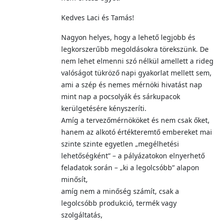
Kedves Laci és Tamás!
Nagyon helyes, hogy a lehető legjobb és
legkorszerűbb megoldásokra törekszünk. De
nem lehet elmenni szó nélkül amellett a rideg
valóságot tükröző napi gyakorlat mellett sem,
ami a szép és nemes mérnöki hivatást nap
mint nap a pocsolyák és sárkupacok
kerülgetésére kényszeríti.
Amíg a tervezőmérnököket és nem csak őket,
hanem az alkotó értékteremtő embereket mai
szinte szinte egyetlen „megélhetési
lehetőségként” – a pályázatokon elnyerhető
feladatok során – „ki a legolcsóbb” alapon
minősít,
amíg nem a minőség számít, csak a
legolcsóbb produkció, termék vagy
szolgáltatás,