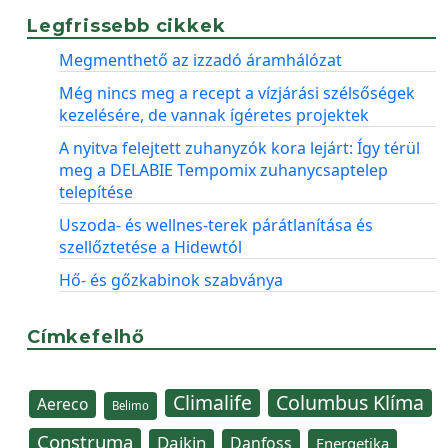
Legfrissebb cikkek
Megmenthető az izzadó áramhálózat
Még nincs meg a recept a vízjárási szélsőségek
kezelésére, de vannak ígéretes projektek
A nyitva felejtett zuhanyzók kora lejárt: Így térül
meg a DELABIE Tempomix zuhanycsaptelep
telepítése
Uszoda- és wellnes-terek párátlanítása és
szellőztetése a Hidewtól
Hő- és gőzkabinok szabványa
Címkefelhő
Climalife
Columbus Klíma
Aereco
Belimo
Construma
Daikin
Danfoss
Energetika