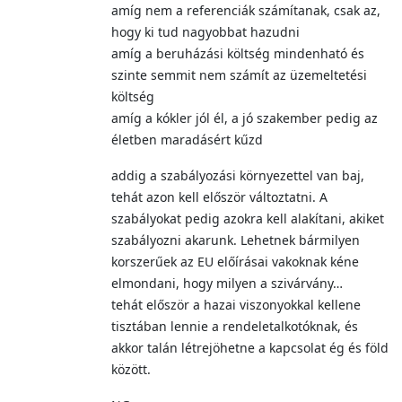
amíg nem a referenciák számítanak, csak az,
hogy ki tud nagyobbat hazudni
amíg a beruházási költség mindenható és
szinte semmit nem számít az üzemeltetési
költség
amíg a kókler jól él, a jó szakember pedig az
életben maradásért kűzd
addig a szabályozási környezettel van baj,
tehát azon kell először változtatni. A
szabályokat pedig azokra kell alakítani, akiket
szabályozni akarunk. Lehetnek bármilyen
korszerűek az EU előírásai vakoknak kéne
elmondani, hogy milyen a szivárvány…
tehát először a hazai viszonyokkal kellene
tisztában lennie a rendeletalkotóknak, és
akkor talán létrejöhetne a kapcsolat ég és föld
között.