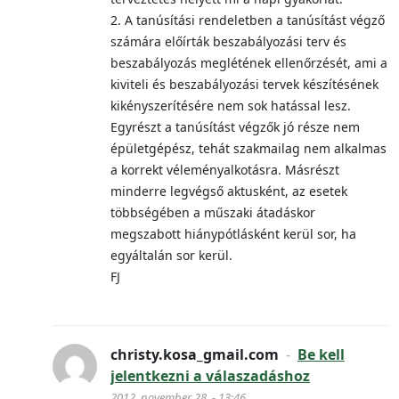
2. A tanúsítási rendeletben a tanúsítást végző
számára előírták beszabályozási terv és
beszabályozás meglétének ellenőrzését, ami a
kiviteli és beszabályozási tervek készítésének
kikényszerítésére nem sok hatással lesz.
Egyrészt a tanúsítást végzők jó része nem
épületgépész, tehát szakmailag nem alkalmas
a korrekt véleményalkotásra. Másrészt
minderre legvégső aktusként, az esetek
többségében a műszaki átadáskor
megszabott hiánypótlásként kerül sor, ha
egyáltalán sor kerül.
FJ
christy.kosa_gmail.com
-
Be kell
jelentkezni a válaszadáshoz
2012. november 28. - 13:46