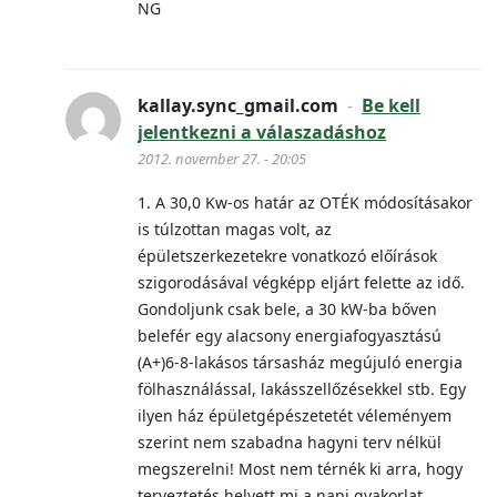
NG
kallay.sync_gmail.com
-
Be kell
jelentkezni a válaszadáshoz
2012. november 27. - 20:05
1. A 30,0 Kw-os határ az OTÉK módosításakor
is túlzottan magas volt, az
épületszerkezetekre vonatkozó előírások
szigorodásával végképp eljárt felette az idő.
Gondoljunk csak bele, a 30 kW-ba bőven
belefér egy alacsony energiafogyasztású
(A+)6-8-lakásos társasház megújuló energia
fölhasználással, lakásszellőzésekkel stb. Egy
ilyen ház épületgépészetetét véleményem
szerint nem szabadna hagyni terv nélkül
megszerelni! Most nem térnék ki arra, hogy
terveztetés helyett mi a napi gyakorlat.