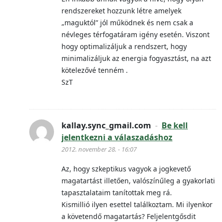
rendszereket hozzunk létre amelyek
„maguktól” jól működnek és nem csak a
névleges térfogatáram igény esetén. Viszont
hogy optimalizáljuk a rendszert, hogy
minimalizáljuk az energia fogyasztást, na azt
kötelezővé tenném .
SzT
kallay.sync_gmail.com
-
Be kell
jelentkezni a válaszadáshoz
2012. november 28. - 16:07
Az, hogy szkeptikus vagyok a jogkevető
magatartást illetően, valószínűleg a gyakorlati
tapasztalataim tanítottak meg rá.
Kismillió ilyen esettel találkoztam. Mi ilyenkor
a követendő magatartás? Feljelentgősdit