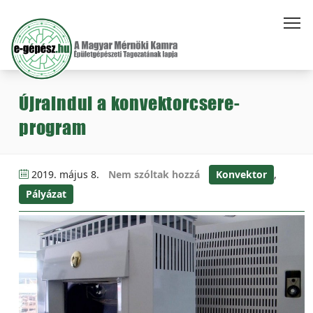
Újraindul a konvektorcsere-
program
2019. május 8.
Nem szóltak hozzá
Konvektor
,
Pályázat