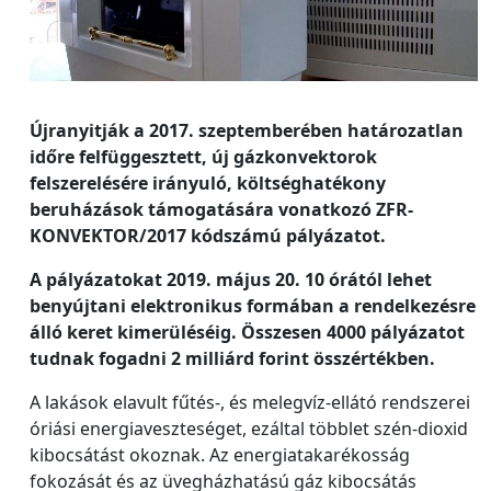
Újranyitják a 2017. szeptemberében határozatlan
időre felfüggesztett, új gázkonvektorok
felszerelésére irányuló, költséghatékony
beruházások támogatására vonatkozó ZFR-
KONVEKTOR/2017 kódszámú pályázatot.
A pályázatokat 2019. május 20. 10 órától lehet
benyújtani elektronikus formában a rendelkezésre
álló keret kimerüléséig. Összesen 4000 pályázatot
tudnak fogadni 2 milliárd forint összértékben.
A lakások elavult fűtés-, és melegvíz-ellátó rendszerei
óriási energiaveszteséget, ezáltal többlet szén-dioxid
kibocsátást okoznak. Az energiatakarékosság
fokozását és az üvegházhatású gáz kibocsátás