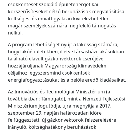
csökkentését szolgáló épületenergetikai
korszerűsítéseket célzó beruházások megvalósítása
költséges, és emiatt gyakran kivitelezhetetlen
magánszemélyek számára megfelelő támogatás
nélkül.
A program lehetőséget nyújt a lakosság számára,
hogy lakóépületekben, illetve társasházi lakásokban
található elavult gázkonvektorok cseréjével
hozzájáruljanak Magyarország klímavédelmi
céljaihoz, egyszersmind csökkentsék
energiafogyasztásukat és a belőle eredő kiadásaikat.
Az Innovációs és Technológiai Minisztérium (a
továbbiakban: Támogató), mint a Nemzeti Fejlesztési
Minisztérium jogutódja, újra megnyitja a 2017.
szeptember 29. napján határozatlan időre
felfüggesztett, új gázkonvektorok felszerelésére
irányuló, költséghatékony beruházások