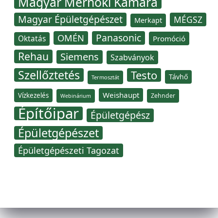
Magyar Mérnöki Kamara
Magyar Épületgépészet
MÉGSZ
Merkapt
Panasonic
OMÉN
Oktatás
Promóció
Rehau
Siemens
Szabványok
Szellőztetés
Testo
Távhő
Termosztát
Weishaupt
Vízkezelés
Zehnder
Webinárium
Építőipar
Épületgépész
Épületgépészet
Épületgépészeti Tagozat