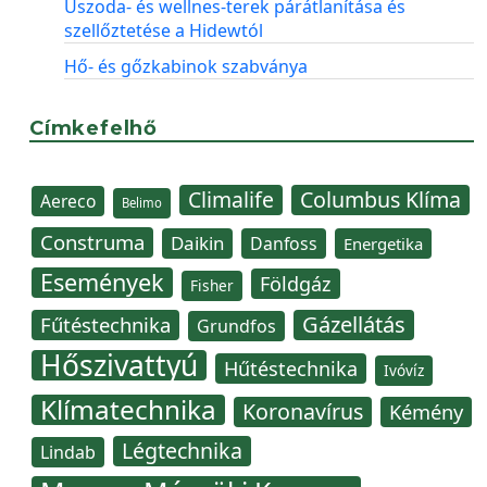
Uszoda- és wellnes-terek párátlanítása és
szellőztetése a Hidewtól
Hő- és gőzkabinok szabványa
Címkefelhő
Climalife
Columbus Klíma
Aereco
Belimo
Construma
Daikin
Danfoss
Energetika
Események
Földgáz
Fisher
Gázellátás
Fűtéstechnika
Grundfos
Hőszivattyú
Hűtéstechnika
Ivóvíz
Klímatechnika
Koronavírus
Kémény
Légtechnika
Lindab