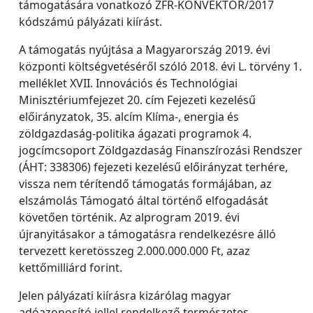
támogatására vonatkozó ZFR-KONVEKTOR/2017
kódszámú pályázati kiírást.
A támogatás nyújtása a Magyarország 2019. évi
központi költségvetéséről szóló 2018. évi L. törvény 1.
melléklet XVII. Innovációs és Technológiai
Minisztériumfejezet 20. cím Fejezeti kezelésű
előirányzatok, 35. alcím Klíma-, energia és
zöldgazdaság-politika ágazati programok 4.
jogcímcsoport Zöldgazdaság Finanszírozási Rendszer
(ÁHT: 338306) fejezeti kezelésű előirányzat terhére,
vissza nem térítendő támogatás formájában, az
elszámolás Támogató által történő elfogadását
követően történik. Az alprogram 2019. évi
újranyitásakor a támogatásra rendelkezésre álló
tervezett keretösszeg 2.000.000.000 Ft, azaz
kettőmilliárd forint.
Jelen pályázati kiírásra kizárólag magyar
adóazonosító jellel rendelkező természetes