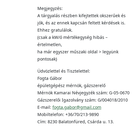
Megjegyzés:
A tárgyalás részben kifejtettek okszerűek és
jók, és az ennek kapcsán feltett kérdések is.
Ehhez gratulálok.
(csak a kW/ó mértékegység hibás –
értelmetlen,
ha már egyszer műszaki oldal > legyünk
pontosak)
Üdvözlettel és Tisztelettel:
Fogta Gábor
épületgépész mérnök, gázszerelő
Mérnök Kamarai Névjegyzék szám: G-05-0670
Gázszerelői Igazolvány szám: G/004018/2010
E-mail:
fogta.gabor@gmail.com
Mobiltelefon: +36/70/213-9890
Cím: 8230 Balatonfüred, Csárda u. 13.