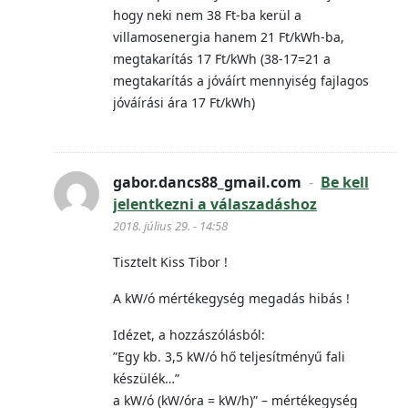
hogy neki nem 38 Ft-ba kerül a
villamosenergia hanem 21 Ft/kWh-ba,
megtakarítás 17 Ft/kWh (38-17=21 a
megtakarítás a jóváírt mennyiség fajlagos
jóváírási ára 17 Ft/kWh)
gabor.dancs88_gmail.com
-
Be kell
jelentkezni a válaszadáshoz
2018. július 29. - 14:58
Tisztelt Kiss Tibor !
A kW/ó mértékegység megadás hibás !
Idézet, a hozzászólásból:
”Egy kb. 3,5 kW/ó hő teljesítményű fali
készülék…”
a kW/ó (kW/óra = kW/h)” – mértékegység