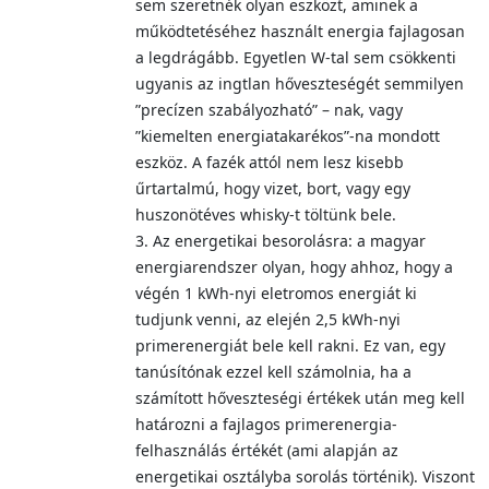
sem szeretnék olyan eszközt, aminek a
működtetéséhez használt energia fajlagosan
a legdrágább. Egyetlen W-tal sem csökkenti
ugyanis az ingtlan hőveszteségét semmilyen
”precízen szabályozható” – nak, vagy
”kiemelten energiatakarékos”-na mondott
eszköz. A fazék attól nem lesz kisebb
űrtartalmú, hogy vizet, bort, vagy egy
huszonötéves whisky-t töltünk bele.
3. Az energetikai besorolásra: a magyar
energiarendszer olyan, hogy ahhoz, hogy a
végén 1 kWh-nyi eletromos energiát ki
tudjunk venni, az elején 2,5 kWh-nyi
primerenergiát bele kell rakni. Ez van, egy
tanúsítónak ezzel kell számolnia, ha a
számított hőveszteségi értékek után meg kell
határozni a fajlagos primerenergia-
felhasználás értékét (ami alapján az
energetikai osztályba sorolás történik). Viszont