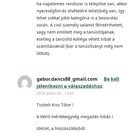
ha napelemes rendszer is telepítve van, akkor
nyereségforrás elvételére lehetőség van, így
lehet sokkal jobb kategória is a besorolás
során. A civil személy valamit félreérthetett,
vagy nem említett meg a tanúsítójának,
esetleg a tanúsító kolléga vétett hibát a
számításoknál (bár a tanúsítványt még nem
láttuk).
gabor.dancs88_gmail.com
-
Be kell
jelentkezni a válaszadáshoz
2018. július 29. - 13:41
Tisztelt Kiss Tibor !
A kW/ó mértékegység megadás hibás !
Idézet, a hozzászólásból: