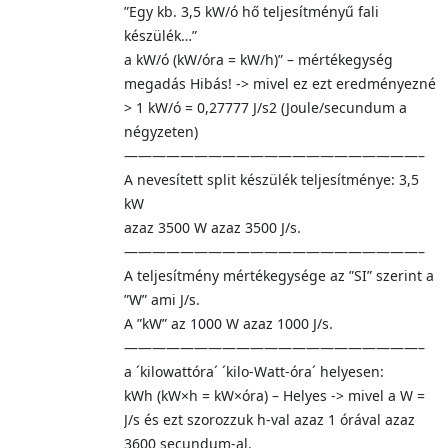
”Egy kb. 3,5 kW/ó hő teljesítményű fali
készülék…”
a kW/ó (kW/óra = kW/h)” – mértékegység
megadás Hibás! -> mivel ez ezt eredményezné
> 1 kW/ó = 0,27777 J/s2 (Joule/secundum a
négyzeten)
—————————————————————–
A nevesített split készülék teljesítménye: 3,5
kW
azaz 3500 W azaz 3500 J/s.
—————————————————————–
A teljesítmény mértékegysége az ”SI” szerint a
”W” ami J/s.
A ”kW” az 1000 W azaz 1000 J/s.
—————————————————————–
a ´kilowattóra´ ´kilo-Watt-óra´ helyesen:
kWh (kW×h = kW×óra) – Helyes -> mivel a W =
J/s és ezt szorozzuk h-val azaz 1 órával azaz
3600 secundum-al.