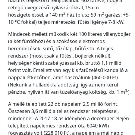
házunk teljeskörű felújításánál. Hozzátéve, hogy 3
rétegű üvegezésű nyílászárókkal, 15 cm
2
2
hőszigeteléssel, a 140 m
ház (plusz 59 m
garázs: +5-
10 °C fokkal) teljes méretezési fűtési igénye 7-8 kW.
Mindezek mellett működik két 100 literes villanybojler
(a két fürdőhöz) és a szokásos elektromos
berendezések: sütő, főzőlap, hűtő stb. A teljes
rendszer (most csak a fűtési, bojlerek nélkül),
helyiségenkénti szabályzással kb. bruttó 1,1 millió
forint volt. Emellett van egy kis fatüzelésű kandalló a
nappali-étkezőben, amit használunk (460 000 Ft).
(Nekünk a hulladékfa adottság, így az nem kerül
3.
pénzbe, nyilván itt van tüzelőanyag költség, kb. 1 m
)
A mellé telepített 22 db napelem 2,5 millió forint.
Összesen 3,6 millió a teljes rendszer telepítéssel,
mindennel. A 2017-18-as idényben a december elején
telepített napelemes rendszer óta 6040 kWh
fogyasztás volt (228 010 Ft), a napelem a mai napig