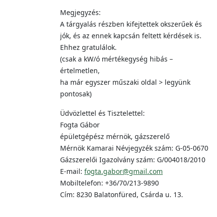
Megjegyzés:
A tárgyalás részben kifejtettek okszerűek és
jók, és az ennek kapcsán feltett kérdések is.
Ehhez gratulálok.
(csak a kW/ó mértékegység hibás –
értelmetlen,
ha már egyszer műszaki oldal > legyünk
pontosak)
Üdvözlettel és Tisztelettel:
Fogta Gábor
épületgépész mérnök, gázszerelő
Mérnök Kamarai Névjegyzék szám: G-05-0670
Gázszerelői Igazolvány szám: G/004018/2010
E-mail:
fogta.gabor@gmail.com
Mobiltelefon: +36/70/213-9890
Cím: 8230 Balatonfüred, Csárda u. 13.