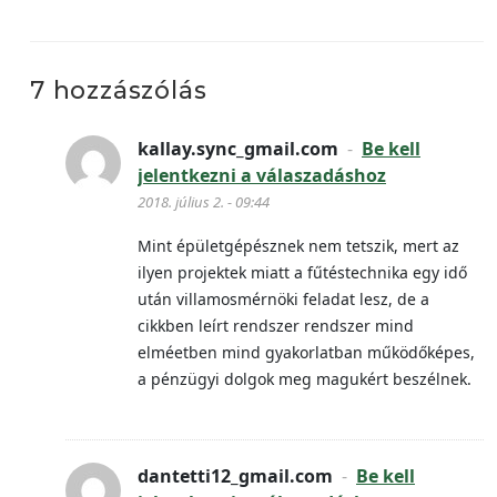
7 hozzászólás
kallay.sync_gmail.com
-
Be kell
jelentkezni a válaszadáshoz
2018. július 2. - 09:44
Mint épületgépésznek nem tetszik, mert az
ilyen projektek miatt a fűtéstechnika egy idő
után villamosmérnöki feladat lesz, de a
cikkben leírt rendszer rendszer mind
elméetben mind gyakorlatban működőképes,
a pénzügyi dolgok meg magukért beszélnek.
dantetti12_gmail.com
-
Be kell