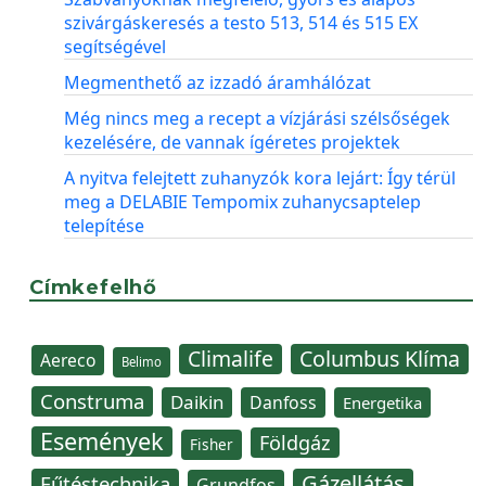
szivárgáskeresés a testo 513, 514 és 515 EX
segítségével
Megmenthető az izzadó áramhálózat
Még nincs meg a recept a vízjárási szélsőségek
kezelésére, de vannak ígéretes projektek
A nyitva felejtett zuhanyzók kora lejárt: Így térül
meg a DELABIE Tempomix zuhanycsaptelep
telepítése
Címkefelhő
Climalife
Columbus Klíma
Aereco
Belimo
Construma
Daikin
Danfoss
Energetika
Események
Földgáz
Fisher
Gázellátás
Fűtéstechnika
Grundfos