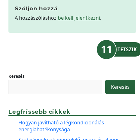
Szóljon hozzá
A hozzászóláshoz
be kell jelentkezni
.
11
TETSZIK
Keresés
Keresés
Legfrissebb cikkek
Hogyan javítható a légkondicionálás
energiahatékonysága
Szabványoknak megfelelő, gyors és alapos