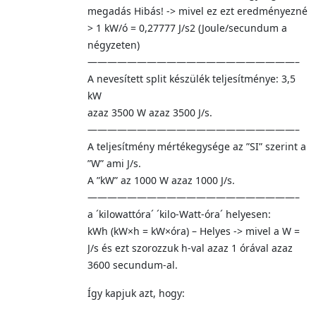
megadás Hibás! -> mivel ez ezt eredményezné
> 1 kW/ó = 0,27777 J/s2 (Joule/secundum a
négyzeten)
—————————————————————–
A nevesített split készülék teljesítménye: 3,5
kW
azaz 3500 W azaz 3500 J/s.
—————————————————————–
A teljesítmény mértékegysége az ”SI” szerint a
”W” ami J/s.
A ”kW” az 1000 W azaz 1000 J/s.
—————————————————————–
a ´kilowattóra´ ´kilo-Watt-óra´ helyesen:
kWh (kW×h = kW×óra) – Helyes -> mivel a W =
J/s és ezt szorozzuk h-val azaz 1 órával azaz
3600 secundum-al.
Így kapjuk azt, hogy: