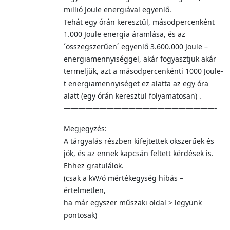
millió Joule energiával egyenlő.
Tehát egy órán keresztül, másodpercenként
1.000 Joule energia áramlása, és az
´összegszerűen´ egyenlő 3.600.000 Joule –
energiamennyiséggel, akár fogyasztjuk akár
termeljük, azt a másodpercenkénti 1000 Joule-
t energiamennyiséget ez alatta az egy óra
alatt (egy órán keresztül folyamatosan) .
—————————————————————-
Megjegyzés:
A tárgyalás részben kifejtettek okszerűek és
jók, és az ennek kapcsán feltett kérdések is.
Ehhez gratulálok.
(csak a kW/ó mértékegység hibás –
értelmetlen,
ha már egyszer műszaki oldal > legyünk
pontosak)