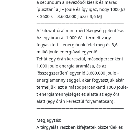
a secundum a nevezőből kiesik és marad
´pusztán´ a J – Joule és így igaz, hogy 1000 J/s
× 3600 s = 3.600.000 J azaz 3,6 MJ
—————————————————————-
A ´kilowattóra´ mint mértékegység jelentése:
Az egy órán át 1.000 W – termelt vagy
fogyasztott – energiának felel meg és 3,6
millió Joule energiával egyenlő.
Tehát egy órán keresztül, másodpercenként
1.000 Joule energia áramlása, és az
´összegszerűen´ egyenlő 3.600.000 Joule –
energiamennyiséggel, akár fogyasztjuk akár
termeljük, azt a másodpercenkénti 1000 Joule-
t energiamennyiséget ez alatta az egy óra
alatt (egy órán keresztül folyamatosan) .
—————————————————————-
Megjegyzés:
A tárgyalás részben kifejtettek okszerűek és