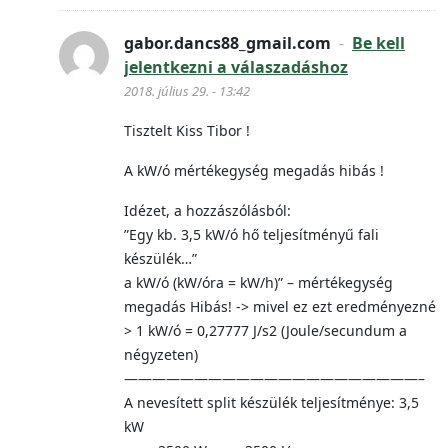
gabor.dancs88_gmail.com
-
Be kell
jelentkezni a válaszadáshoz
2018. július 29. - 13:42
Tisztelt Kiss Tibor !
A kW/ó mértékegység megadás hibás !
Idézet, a hozzászólásból:
”Egy kb. 3,5 kW/ó hő teljesítményű fali
készülék…”
a kW/ó (kW/óra = kW/h)” – mértékegység
megadás Hibás! -> mivel ez ezt eredményezné
> 1 kW/ó = 0,27777 J/s2 (Joule/secundum a
négyzeten)
—————————————————————–
A nevesített split készülék teljesítménye: 3,5
kW