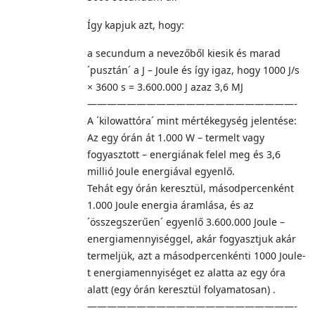
Így kapjuk azt, hogy:
a secundum a nevezőből kiesik és marad
´pusztán´ a J – Joule és így igaz, hogy 1000 J/s
× 3600 s = 3.600.000 J azaz 3,6 MJ
—————————————————————-
A ´kilowattóra´ mint mértékegység jelentése:
Az egy órán át 1.000 W – termelt vagy
fogyasztott – energiának felel meg és 3,6
millió Joule energiával egyenlő.
Tehát egy órán keresztül, másodpercenként
1.000 Joule energia áramlása, és az
´összegszerűen´ egyenlő 3.600.000 Joule –
energiamennyiséggel, akár fogyasztjuk akár
termeljük, azt a másodpercenkénti 1000 Joule-
t energiamennyiséget ez alatta az egy óra
alatt (egy órán keresztül folyamatosan) .
—————————————————————-