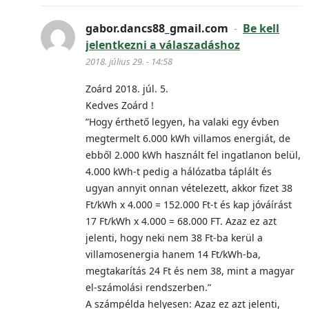
gabor.dancs88_gmail.com
-
Be kell
jelentkezni a válaszadáshoz
2018. július 29. - 14:58
Zoárd 2018. júl. 5.
Kedves Zoárd !
”Hogy érthető legyen, ha valaki egy évben
megtermelt 6.000 kWh villamos energiát, de
ebből 2.000 kWh használt fel ingatlanon belül,
4.000 kWh-t pedig a hálózatba táplált és
ugyan annyit onnan vételezett, akkor fizet 38
Ft/kWh x 4.000 = 152.000 Ft-t és kap jóváírást
17 Ft/kWh x 4.000 = 68.000 FT. Azaz ez azt
jelenti, hogy neki nem 38 Ft-ba kerül a
villamosenergia hanem 14 Ft/kWh-ba,
megtakarítás 24 Ft és nem 38, mint a magyar
el-számolási rendszerben.”
A számpélda helyesen: Azaz ez azt jelenti,