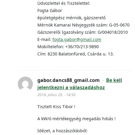
Üdvözlettel és Tisztelettel:
Fogta Gábor
épületgépész mérnök, gázszerelő
Mérnök Kamarai Névjegyzék szám: G-05-0670
Gázszerelői Igazolvány szám: G/004018/2010
E-mail:
fogta.gabor@gmail.com
Mobiltelefon: +36/70/213-9890
Cím: 8230 Balatonfüred, Csárda u. 13.
gabor.dancs88_gmail.com
-
Be kell
jelentkezni a válaszadáshoz
2018. július 29. - 14:50
Tisztelt Kiss Tibor !
A kW/ó mértékegység megadás hibás !
Idézet, a hozzászólásból: