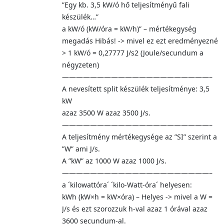
”Egy kb. 3,5 kW/ó hő teljesítményű fali
készülék…”
a kW/ó (kW/óra = kW/h)” – mértékegység
megadás Hibás! -> mivel ez ezt eredményezné
> 1 kW/ó = 0,27777 J/s2 (Joule/secundum a
négyzeten)
—————————————————————–
A nevesített split készülék teljesítménye: 3,5
kW
azaz 3500 W azaz 3500 J/s.
—————————————————————–
A teljesítmény mértékegysége az ”SI” szerint a
”W” ami J/s.
A ”kW” az 1000 W azaz 1000 J/s.
—————————————————————–
a ´kilowattóra´ ´kilo-Watt-óra´ helyesen:
kWh (kW×h = kW×óra) – Helyes -> mivel a W =
J/s és ezt szorozzuk h-val azaz 1 órával azaz
3600 secundum-al.