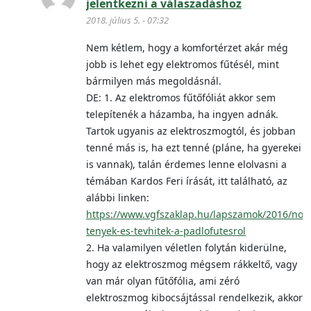
jelentkezni a válaszadáshoz
2018. július 5. - 07:32
Nem kétlem, hogy a komfortérzet akár még
jobb is lehet egy elektromos fűtésél, mint
bármilyen más megoldásnál.
DE: 1. Az elektromos fűtőfóliát akkor sem
telepítenék a házamba, ha ingyen adnák.
Tartok ugyanis az elektroszmogtól, és jobban
tenné más is, ha ezt tenné (pláne, ha gyerekei
is vannak), talán érdemes lenne elolvasni a
témában Kardos Feri írását, itt található, az
alábbi linken:
https://www.vgfszaklap.hu/lapszamok/2016/no
tenyek-es-tevhitek-a-padlofutesrol
2. Ha valamilyen véletlen folytán kiderülne,
hogy az elektroszmog mégsem rákkeltő, vagy
van már olyan fűtőfólia, ami zéró
elektroszmog kibocsájtással rendelkezik, akkor