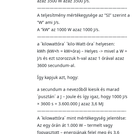
azaz 3500 W azaz 3500 J/s.
—————————————————————–
A teljesítmény mértékegysége az ”SI” szerint a
”W” ami J/s.
A ”kW” az 1000 W azaz 1000 J/s.
—————————————————————–
a ´kilowattóra´ ´kilo-Watt-óra´ helyesen:
kWh (kW×h = kW×óra) – Helyes -> mivel a W =
J/s és ezt szorozzuk h-val azaz 1 órával azaz
3600 secundum-al.
Így kapjuk azt, hogy:
a secundum a nevezőből kiesik és marad
´pusztán´ a J – Joule és így igaz, hogy 1000 J/s
× 3600 s = 3.600.000 J azaz 3,6 MJ
—————————————————————-
A ´kilowattóra´ mint mértékegység jelentése:
Az egy órán át 1.000 W – termelt vagy
fogyasztott – energiának felel meg és 3,6