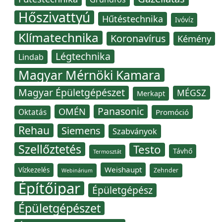
Hőszivattyú
Hűtéstechnika
Ivóvíz
Klímatechnika
Koronavírus
Kémény
Légtechnika
Lindab
Magyar Mérnöki Kamara
Magyar Épületgépészet
MÉGSZ
Merkapt
Panasonic
OMÉN
Oktatás
Promóció
Rehau
Siemens
Szabványok
Szellőztetés
Testo
Távhő
Termosztát
Weishaupt
Vízkezelés
Zehnder
Webinárium
Építőipar
Épületgépész
Épületgépészet