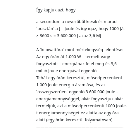
Így kapjuk azt, hogy:
a secundum a nevezőből kiesik és marad
´pusztán´ a J – Joule és így igaz, hogy 1000 J/s
× 3600 s = 3.600.000 J azaz 3,6 MJ
—————————————————————-
A ´kilowattóra´ mint mértékegység jelentése:
Az egy órán át 1.000 W – termelt vagy
fogyasztott – energiának felel meg és 3,6
millió Joule energiával egyenlő.
Tehát egy órán keresztül, másodpercenként
1.000 Joule energia áramlása, és az
´összegszerűen´ egyenlő 3.600.000 Joule –
energiamennyiséggel, akár fogyasztjuk akár
termeljük, azt a másodpercenkénti 1000 Joule-
t energiamennyiséget ez alatta az egy óra
alatt (egy órán keresztül folyamatosan) .
—————————————————————-