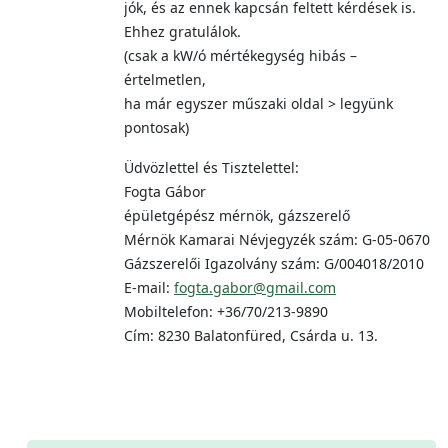
jók, és az ennek kapcsán feltett kérdések is.
Ehhez gratulálok.
(csak a kW/ó mértékegység hibás –
értelmetlen,
ha már egyszer műszaki oldal > legyünk
pontosak)
Üdvözlettel és Tisztelettel:
Fogta Gábor
épületgépész mérnök, gázszerelő
Mérnök Kamarai Névjegyzék szám: G-05-0670
Gázszerelői Igazolvány szám: G/004018/2010
E-mail:
fogta.gabor@gmail.com
Mobiltelefon: +36/70/213-9890
Cím: 8230 Balatonfüred, Csárda u. 13.