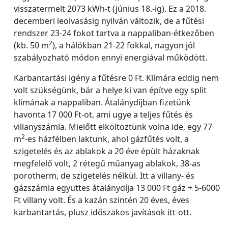
visszatermelt 2073 kWh-t (június 18.-ig). Ez a 2018.
decemberi leolvasásig nyilván változik, de a fűtési
rendszer 23-24 fokot tartva a nappaliban-étkezőben
2
(kb. 50 m
), a hálókban 21-22 fokkal, nagyon jól
szabályozható módon ennyi energiával működött.
Karbantartási igény a fűtésre 0 Ft. Klímára eddig nem
volt szükségünk, bár a helye ki van építve egy split
klímának a nappaliban. Átalánydíjban fizetünk
havonta 17 000 Ft-ot, ami ugye a teljes fűtés és
villanyszámla. Mielőtt elköltöztünk volna ide, egy 77
2
m
-es házfélben laktunk, ahol gázfűtés volt, a
szigetelés és az ablakok a 20 éve épült házaknak
megfelelő volt, 2 rétegű műanyag ablakok, 38-as
porotherm, de szigetelés nélkül. Itt a villany- és
gázszámla együttes átalánydíja 13 000 Ft gáz + 5-6000
Ft villany volt. És a kazán szintén 20 éves, éves
karbantartás, plusz időszakos javítások itt-ott.