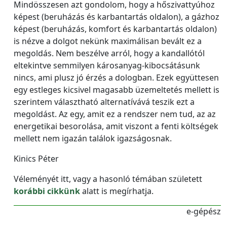
Mindösszesen azt gondolom, hogy a hőszivattyúhoz
képest (beruházás és karbantartás oldalon), a gázhoz
képest (beruházás, komfort és karbantartás oldalon)
is nézve a dolgot nekünk maximálisan bevált ez a
megoldás. Nem beszélve arról, hogy a kandallótól
eltekintve semmilyen károsanyag-kibocsátásunk
nincs, ami plusz jó érzés a dologban. Ezek együttesen
egy estleges kicsivel magasabb üzemeltetés mellett is
szerintem választható alternatívává teszik ezt a
megoldást. Az egy, amit ez a rendszer nem tud, az az
energetikai besorolása, amit viszont a fenti költségek
mellett nem igazán találok igazságosnak.
Kinics Péter
Véleményét itt, vagy a hasonló témában született
korábbi cikkünk
alatt is megírhatja.
e-gépész