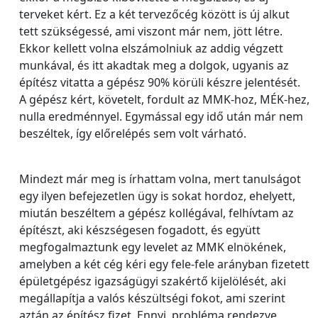
terveket kért. Ez a két tervezőcég között is új alkut
tett szükségessé, ami viszont már nem, jött létre.
Ekkor kellett volna elszámolniuk az addig végzett
munkával, és itt akadtak meg a dolgok, ugyanis az
építész vitatta a gépész 90% körüli készre jelentését.
A gépész kért, követelt, fordult az MMK-hoz, MÉK-hez,
nulla eredménnyel. Egymással egy idő után már nem
beszéltek, így előrelépés sem volt várható.
Mindezt már meg is írhattam volna, mert tanulságot
egy ilyen befejezetlen ügy is sokat hordoz, ehelyett,
miután beszéltem a gépész kollégával, felhívtam az
építészt, aki készségesen fogadott, és együtt
megfogalmaztunk egy levelet az MMK elnökének,
amelyben a két cég kéri egy fele-fele arányban fizetett
épületgépész igazságügyi szakértő kijelölését, aki
megállapítja a valós készültségi fokot, ami szerint
aztán az építész fizet. Ennyi, probléma rendezve.