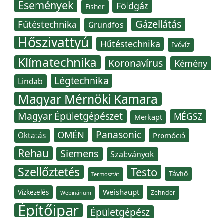
Események
Földgáz
Fisher
Gázellátás
Fűtéstechnika
Grundfos
Hőszivattyú
Hűtéstechnika
Ivóvíz
Klímatechnika
Koronavírus
Kémény
Légtechnika
Lindab
Magyar Mérnöki Kamara
Magyar Épületgépészet
MÉGSZ
Merkapt
Panasonic
OMÉN
Oktatás
Promóció
Rehau
Siemens
Szabványok
Szellőztetés
Testo
Távhő
Termosztát
Weishaupt
Vízkezelés
Zehnder
Webinárium
Építőipar
Épületgépész