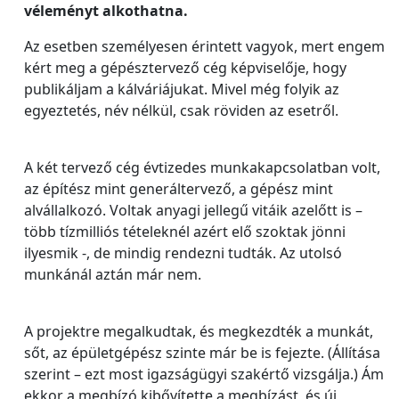
véleményt alkothatna.
Az esetben személyesen érintett vagyok, mert engem
kért meg a gépésztervező cég képviselője, hogy
publikáljam a kálváriájukat. Mivel még folyik az
egyeztetés, név nélkül, csak röviden az esetről.
A két tervező cég évtizedes munkakapcsolatban volt,
az építész mint generáltervező, a gépész mint
alvállalkozó. Voltak anyagi jellegű vitáik azelőtt is –
több tízmilliós tételeknél azért elő szoktak jönni
ilyesmik -, de mindig rendezni tudták. Az utolsó
munkánál aztán már nem.
A projektre megalkudtak, és megkezdték a munkát,
sőt, az épületgépész szinte már be is fejezte. (Állítása
szerint – ezt most igazságügyi szakértő vizsgálja.) Ám
ekkor a megbízó kibővítette a megbízást, és új