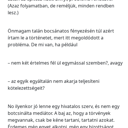
(Azaz folyamatban, de reméljük, minden rendben
lesz.)
Önmagam talán bocsánatos fényezésén túl azért
írtam le a történetet, mert itt megoldódott a
probléma. De mi van, ha például
– nem két értelmes fél ül egymással szemben?, avagy
– az egyik egyáltalán nem akarja teljesíteni
kötelezettségeit?
No ilyenkor jó lenne egy hivatalos szerv, és nem egy
botcsinálta mediátor. A baj az, hogy a törvények
megvannak, csak be kéne tartani, tartatni azokat.
Érdemes még egyet alkotni, még egy bizottságot