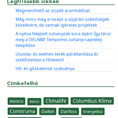
Legfrissebb cikkek
Megmenthető az izzadó áramhálózat
Még nincs meg a recept a vízjárási szélsőségek
kezelésére, de vannak ígéretes projektek
A nyitva felejtett zuhanyzók kora lejárt: Így térül
meg a DELABIE Tempomix zuhanycsaptelep
telepítése
Uszoda- és wellnes-terek párátlanítása és
szellőztetése a Hidewtól
Hő- és gőzkabinok szabványa
Címkefelhő
Climalife
Columbus Klíma
Aereco
Belimo
Construma
Daikin
Danfoss
Energetika