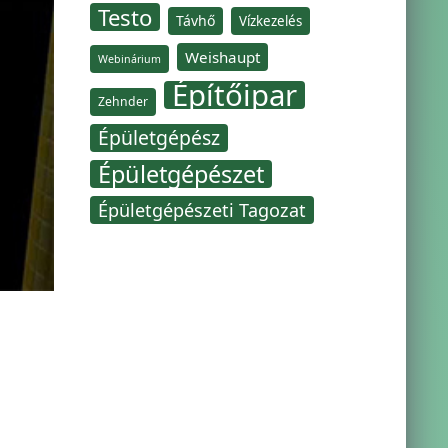
Testo
Távhő
Vízkezelés
Weishaupt
Webinárium
Építőipar
Zehnder
Épületgépész
Épületgépészet
Épületgépészeti Tagozat