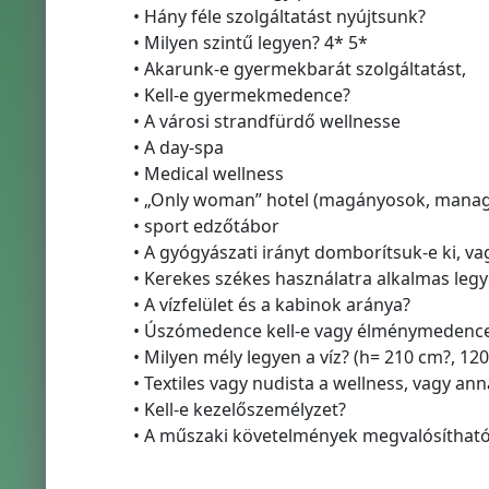
• Hány féle szolgáltatást nyújtsunk?
• Milyen szintű legyen? 4* 5*
• Akarunk-e gyermekbarát szolgáltatást,
• Kell-e gyermekmedence?
• A városi strandfürdő wellnesse
• A day-spa
• Medical wellness
• „Only woman” hotel (magányosok, manage
• sport edzőtábor
• A gyógyászati irányt domborítsuk-e ki, v
• Kerekes székes használatra alkalmas legy
• A vízfelület és a kabinok aránya?
• Úszómedence kell-e vagy élménymedenc
• Milyen mély legyen a víz? (h= 210 cm?, 12
• Textiles vagy nudista a wellness, vagy an
• Kell-e kezelőszemélyzet?
• A műszaki követelmények megvalósítható