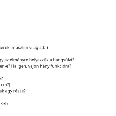
rek, muszlim világ stb.)
agy az élményre helyezzük a hangsúlyt?
en-e? Ha igen, vajon hány funkcióra?
e?
0 cm?)
nak egy része?
k-e?