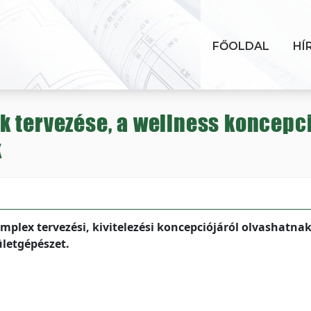
FŐOLDAL
HÍ
 tervezése, a wellness koncepci
k
plex tervezési, kivitelezési koncepciójáról olvashatnak
letgépészet.