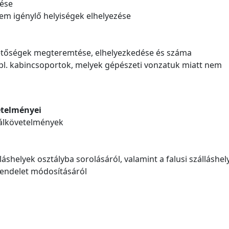
tése
nem igénylő helyiségek elhelyezése
ehetőségek megteremtése, elhelyezkedése és száma
 pl. kabincsoportok, melyek gépészeti vonzatuk miatt nem
etelményei
málkövetelmények
láshelyek osztályba sorolásáról, valamint a falusi szálláshel
 rendelet módosításáról