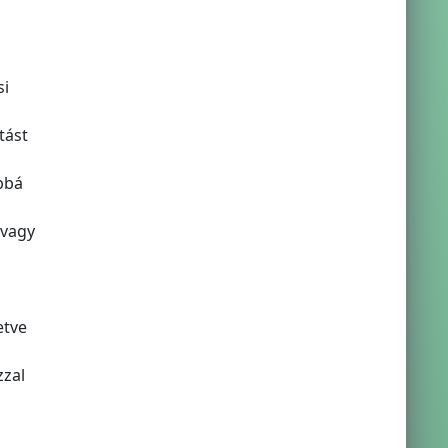
si
tást
bbá
 vagy
etve
zzal