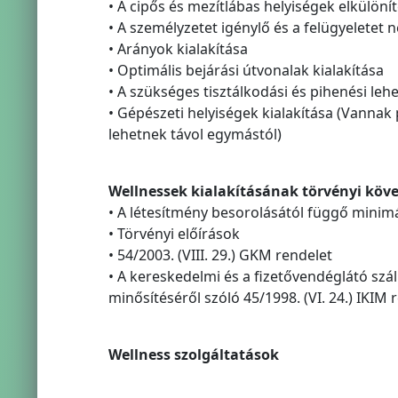
• A cipős és mezítlábas helyiségek elkülöní
• A személyzetet igénylő és a felügyeletet 
• Arányok kialakítása
• Optimális bejárási útvonalak kialakítása
• A szükséges tisztálkodási és pihenési l
• Gépészeti helyiségek kialakítása (Vannak
lehetnek távol egymástól)
Wellnessek kialakításának törvényi köv
• A létesítmény besorolásától függő mini
• Törvényi előírások
• 54/2003. (VIII. 29.) GKM rendelet
• A kereskedelmi és a fizetővendéglátó szál
minősítéséről szóló 45/1998. (VI. 24.) IKIM
Wellness szolgáltatások