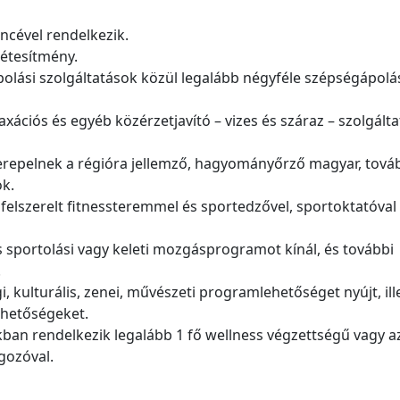
ncével rendelkezik.
étesítmény.
ajápolási szolgáltatások közül legalább négyféle szépségápolá
axációs és egyéb közérzetjavító – vizes és száraz – szolgálta
zerepelnek a régióra jellemző, hagyományőrző magyar, tová
ok.
 felszerelt fitnessteremmel és sportedzővel, sportoktatóval
 sportolási vagy keleti mozgásprogramot kínál, és további
.
 kulturális, zenei, művészeti programlehetőséget nyújt, ill
ehetőségeket.
akban rendelkezik legalább 1 fő wellness végzettségű vagy a
gozóval.