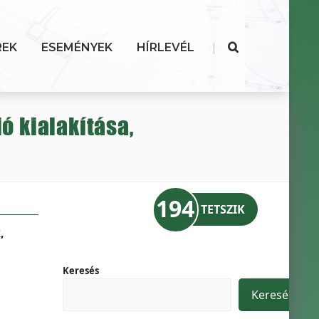
|
REK
ESEMÉNYEK
HÍRLEVÉL
ó kialakítása,
194
TETSZIK
,
Keresés
Keresés