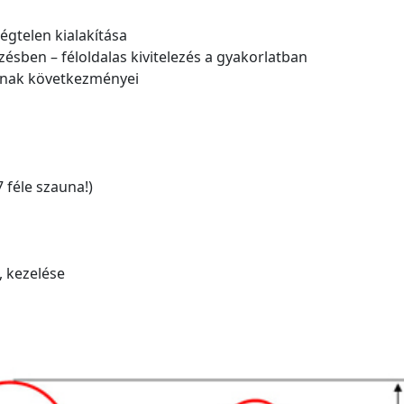
égtelen kialakítása
sben – féloldalas kivitelezés a gyakorlatban
yának következményei
 féle szauna!)
, kezelése