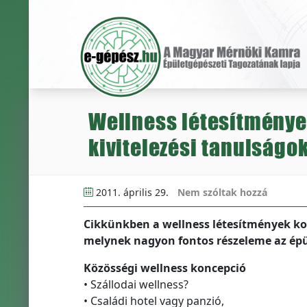
Wellness létesítmények
kivitelezési tanulságo
2011. április 29.
Nem szóltak hozzá
Cikkünkben a wellness létesítmények kom
melynek nagyon fontos részeleme az épü
Közösségi wellness koncepció
• Szállodai wellness?
• Családi hotel vagy panzió,