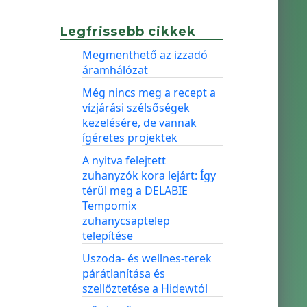
Legfrissebb cikkek
Megmenthető az izzadó
áramhálózat
Még nincs meg a recept a
vízjárási szélsőségek
kezelésére, de vannak
ígéretes projektek
A nyitva felejtett
zuhanyzók kora lejárt: Így
térül meg a DELABIE
Tempomix
zuhanycsaptelep
telepítése
Uszoda- és wellnes-terek
párátlanítása és
szellőztetése a Hidewtól