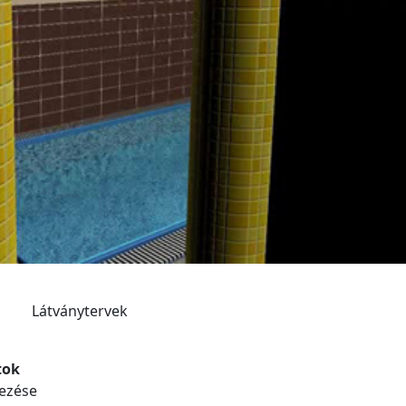
Látványtervek
tok
yezése