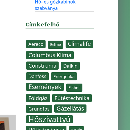
Hő- és gőzkabinok
szabványa
Címkefelhő
Climalife
Aereco
Belimo
Columbus Klíma
Construma
Daikin
Danfoss
Energetika
Események
Fisher
Fűtéstechnika
Földgáz
Gázellátás
Grundfos
Hőszivattyú
Hűtéstechnika