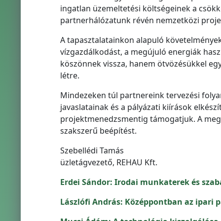
ingatlan üzemeltetési költségeinek a csökke
partnerhálózatunk révén nemzetközi proje
A tapasztalatainkon alapuló követelmények
vízgazdálkodást, a megújuló energiák hasz
köszönnek vissza, hanem ötvözésükkel e
létre.
Mindezeken túl partnereink tervezési folya
javaslatainak és a pályázati kiírások elkész
projektmenedzsmentig támogatjuk. A megva
szakszerű beépítést.
Szebellédi Tamás
üzletágvezető, REHAU Kft.
Erdei Sándor: Irodai munkaterek és szaba
Lászlófi András: Középpontban az ipari 