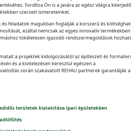
ntéséhez. Fordítsa Ön is a javára az egész világra kiterjed
ktekben szerzett ismereteinket.
 és feladatok magukban foglalják a korszerű és költségha
nosítását, ezáltal nemcsak az egyes innovatív termékekben
gymáshoz tökéletesen igazodó rendszermegoldások hozhat
matait a projektek kidolgozásától az építészeti és formater
ítésén és a kivitelezésen keresztül egészen a
lósítás során szakavatott REHAU partnerek garantálják a
didős területek kialakítása ipari épületekben
padlófűtés