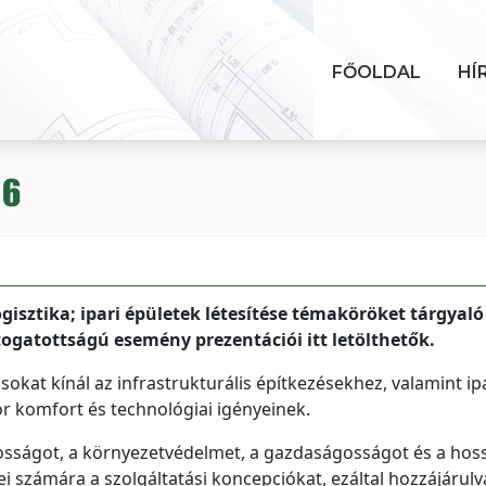
FŐOLDAL
HÍ
16
gisztika; ipari épületek létesítése témaköröket tárgyaló
togatottságú esemény prezentációi itt letölthetők.
okat kínál az infrastrukturális építkezésekhez, valamint ipa
r komfort és technológiai igényeinek.
osságot, a környezetvédelmet, a gazdaságosságot és a hos
i számára a szolgáltatási koncepciókat, ezáltal hozzájárulv