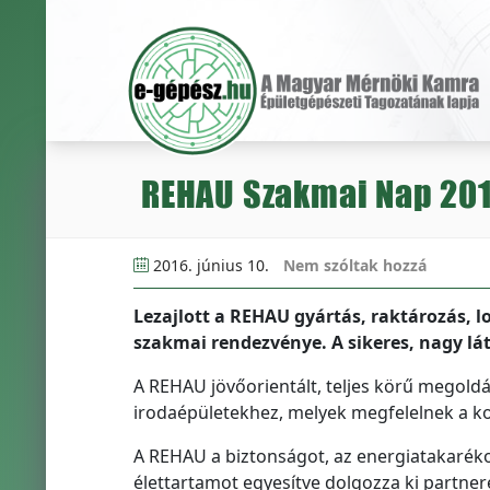
REHAU Szakmai Nap 20
2016. június 10.
Nem szóltak hozzá
Lezajlott a REHAU gyártás, raktározás, lo
szakmai rendezvénye. A sikeres, nagy lá
A REHAU jövőorientált, teljes körű megoldás
irodaépületekhez, melyek megfelelnek a ko
A REHAU a biztonságot, az energiatakarék
élettartamot egyesítve dolgozza ki partnere