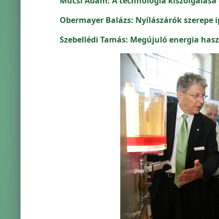
Mucsi Ádám: A technológia kiszolgálása 
Obermayer Balázs: Nyílászárók szerepe 
Szebellédi Tamás: Megújuló energia has