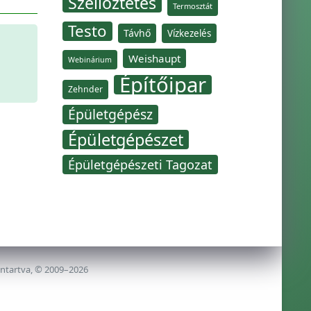
Szellőztetés
Termosztát
Testo
Távhő
Vízkezelés
Weishaupt
Webinárium
Építőipar
Zehnder
Épületgépész
Épületgépészet
Épületgépészeti Tagozat
nntartva, © 2009–2026