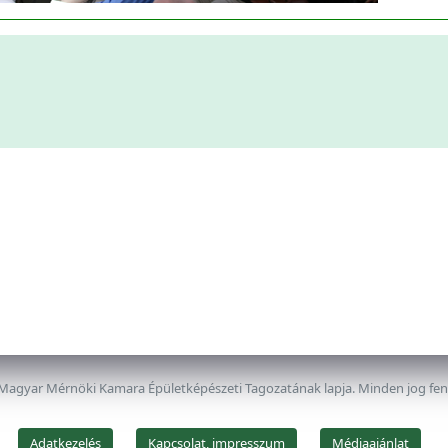
 Magyar Mérnöki Kamara Épületképészeti Tagozatának lapja. Minden jog fe
Adatkezelés
Kapcsolat, impresszum
Médiaajánlat