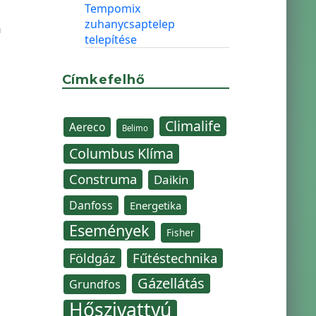
Tempomix
zuhanycsaptelep
n
telepítése
Címkefelhő
Climalife
Aereco
Belimo
Columbus Klíma
Construma
Daikin
Danfoss
Energetika
Események
Fisher
Fűtéstechnika
Földgáz
Gázellátás
Grundfos
Hőszivattyú