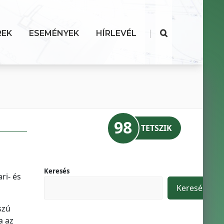
|
REK
ESEMÉNYEK
HÍRLEVÉL
98
TETSZIK
Keresés
ri- és
Keresés
szú
a az