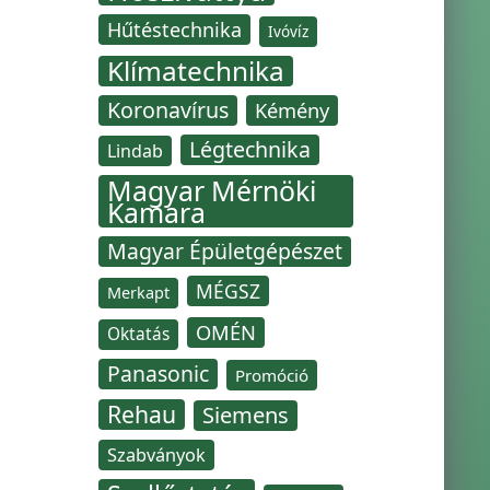
Hűtéstechnika
Ivóvíz
Klímatechnika
Koronavírus
Kémény
Légtechnika
Lindab
Magyar Mérnöki
Kamara
Magyar Épületgépészet
MÉGSZ
Merkapt
OMÉN
Oktatás
Panasonic
Promóció
Rehau
Siemens
Szabványok