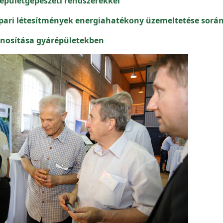
épületgépészeti rendszerekkel
ipari létesítmények energiahatékony üzemeltetése sorá
znosítása gyárépületekben