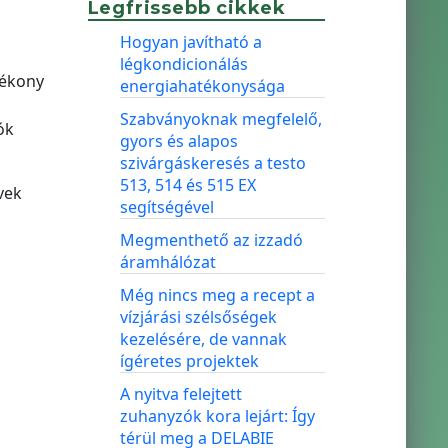
Legfrissebb cikkek
ő
Hogyan javítható a
légkondicionálás
tékony
energiahatékonysága
Szabványoknak megfelelő,
ók
gyors és alapos
szivárgáskeresés a testo
513, 514 és 515 EX
vek
segítségével
Megmenthető az izzadó
áramhálózat
Még nincs meg a recept a
vízjárási szélsőségek
kezelésére, de vannak
ígéretes projektek
A nyitva felejtett
zuhanyzók kora lejárt: Így
térül meg a DELABIE